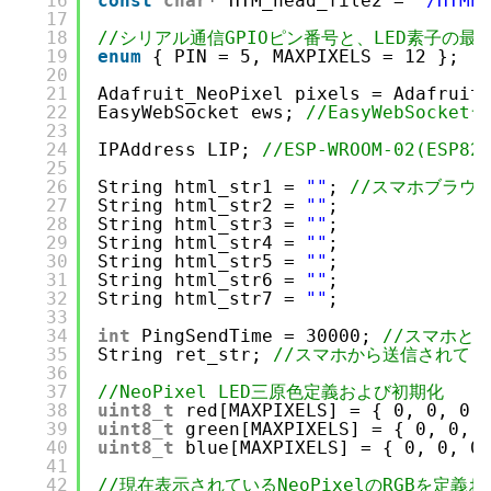
16
const
char
* HTM_head_file2 = 
"/HTMh
17
18
//シリアル通信GPIOピン番号と、LED素子の最
19
enum
{ PIN = 5, MAXPIXELS = 12 };
20
21
Adafruit_NeoPixel pixels = Adafruit
22
EasyWebSocket ews; 
//EasyWebSock
23
24
IPAddress LIP; 
//ESP-WROOM-02(ES
25
26
String html_str1 = 
""
; 
//スマホブラウ
27
String html_str2 = 
""
;
28
String html_str3 = 
""
;
29
String html_str4 = 
""
;
30
String html_str5 = 
""
;
31
String html_str6 = 
""
;
32
String html_str7 = 
""
;
33
34
int
PingSendTime = 30000; 
//スマホとW
35
String ret_str; 
//スマホから送信されて
36
37
//NeoPixel LED三原色定義および初期化
38
uint8_t
red[MAXPIXELS] = { 0, 0, 0,
39
uint8_t
green[MAXPIXELS] = { 0, 0, 
40
uint8_t
blue[MAXPIXELS] = { 0, 0, 0
41
42
//現在表示されているNeoPixelのRGBを定義