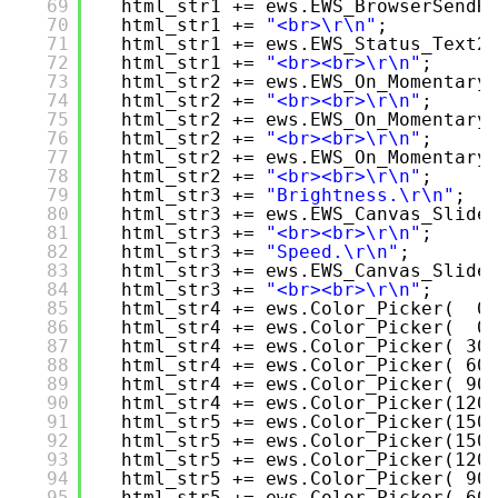
69
html_str1 += ews.EWS_BrowserSendR
70
html_str1 += 
"<br>\r\n"
;
71
html_str1 += ews.EWS_Status_Text2
72
html_str1 += 
"<br><br>\r\n"
;
73
html_str2 += ews.EWS_On_Momentary
74
html_str2 += 
"<br><br>\r\n"
;
75
html_str2 += ews.EWS_On_Momentary
76
html_str2 += 
"<br><br>\r\n"
;
77
html_str2 += ews.EWS_On_Momentary
78
html_str2 += 
"<br><br>\r\n"
;
79
html_str3 += 
"Brightness.\r\n"
;
80
html_str3 += ews.EWS_Canvas_Slide
81
html_str3 += 
"<br><br>\r\n"
;
82
html_str3 += 
"Speed.\r\n"
;
83
html_str3 += ews.EWS_Canvas_Slide
84
html_str3 += 
"<br><br>\r\n"
;
85
html_str4 += ews.Color_Picker(  0
86
html_str4 += ews.Color_Picker(  0
87
html_str4 += ews.Color_Picker( 30
88
html_str4 += ews.Color_Picker( 60
89
html_str4 += ews.Color_Picker( 90
90
html_str4 += ews.Color_Picker(120
91
html_str5 += ews.Color_Picker(150
92
html_str5 += ews.Color_Picker(150
93
html_str5 += ews.Color_Picker(120
94
html_str5 += ews.Color_Picker( 90
95
html_str5 += ews.Color_Picker( 60