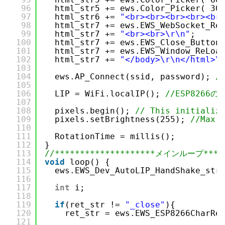
96
html_str5 += ews.Color_Picker( 30
97
html_str6 += 
"<br><br><br><br><br
98
html_str7 += ews.EWS_WebSocket_Re
99
html_str7 += 
"<br><br>\r\n"
;  
100
html_str7 += ews.EWS_Close_Button
101
html_str7 += ews.EWS_Window_ReLoa
102
html_str7 += 
"</body>\r\n</html>\
103
104
ews.AP_Connect(ssid, password); 
/
105
106
LIP = WiFi.localIP(); 
//ESP826
107
108
pixels.begin(); 
// This initializ
109
pixels.setBrightness(255); 
//Max 
110
111
RotationTime = millis();
112
}
113
//********************メインループ*****
114
void
loop() {
115
ews.EWS_Dev_AutoLIP_HandShake_str
116
117
int
i;
118
119
if
(ret_str != 
"_close"
){   
120
ret_str = ews.EWS_ESP8266CharRe
121