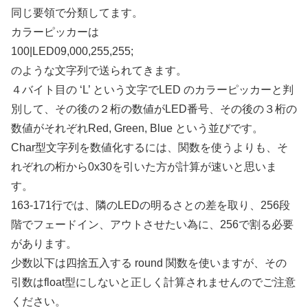
同じ要領で分類してます。
カラーピッカーは
100|LED09,000,255,255;
のような文字列で送られてきます。
４バイト目の ‘L’ という文字でLED のカラーピッカーと判
別して、その後の２桁の数値がLED番号、その後の３桁の
数値がそれぞれRed, Green, Blue という並びです。
Char型文字列を数値化するには、関数を使うよりも、そ
れぞれの桁から0x30を引いた方が計算が速いと思いま
す。
163-171行では、隣のLEDの明るさとの差を取り、256段
階でフェードイン、アウトさせたい為に、256で割る必要
があります。
少数以下は四捨五入する round 関数を使いますが、その
引数はfloat型にしないと正しく計算されませんのでご注意
ください。