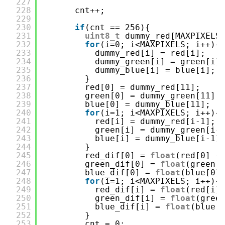
227
228
cnt++;
229
230
if
(cnt == 256){
231
uint8_t
dummy_red[MAXPIXELS
232
for
(i=0; i<MAXPIXELS; i++){
233
dummy_red[i] = red[i];
234
dummy_green[i] = green[i]
235
dummy_blue[i] = blue[i];
236
}
237
red[0] = dummy_red[11];
238
green[0] = dummy_green[11];
239
blue[0] = dummy_blue[11];
240
for
(i=1; i<MAXPIXELS; i++){
241
red[i] = dummy_red[i-1];
242
green[i] = dummy_green[i-
243
blue[i] = dummy_blue[i-1]
244
}
245
red_dif[0] = 
float
(red[0] -
246
green_dif[0] = 
float
(green[
247
blue_dif[0] = 
float
(blue[0]
248
for
(i=1; i<MAXPIXELS; i++){
249
red_dif[i] = 
float
(red[i]
250
green_dif[i] = 
float
(gree
251
blue_dif[i] = 
float
(blue[
252
}
253
cnt = 0;