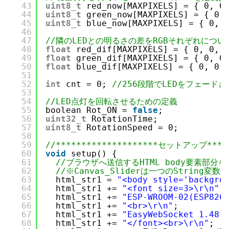
43
uint8_t
red_now[MAXPIXELS] = { 0, 0
44
uint8_t
green_now[MAXPIXELS] = { 0,
45
uint8_t
blue_now[MAXPIXELS] = { 0, 
46
47
//隣のLEDとの明るさの差をRGBそれぞれにつ
48
float
red_dif[MAXPIXELS] = { 0, 0, 
49
float
green_dif[MAXPIXELS] = { 0, 0
50
float
blue_dif[MAXPIXELS] = { 0, 0,
51
52
int
cnt = 0; 
//256段階でLEDをフェード
53
54
//LED点灯を回転させるための定義
55
boolean Rot_ON = 
false
;
56
uint32_t
RotationTime;
57
uint8_t
RotationSpeed = 0;
58
59
//********************セットアップ*****
60
void
setup() {
61
//ブラウザへ送信するHTML body要素部分を
62
//※Canvas_Sliderは一つのString変
63
html_str1 = 
"<body style='backgro
64
html_str1 += 
"<font size=3>\r\n"
;
65
html_str1 += 
"ESP-WROOM-02(ESP826
66
html_str1 += 
"<br>\r\n"
;
67
html_str1 += 
"EasyWebSocket 1.48 
68
html_str1 += 
"</font><br>\r\n"
;