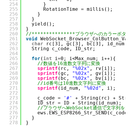
254
}
255
RotationTime = millis();
256
}
257
}
258
yield();
259
}
260
//***************ブラウザへのカラーボタンV
261
void
WebSocket_Browser_ColButton_Va
262
char
rc[3], gc[3], bc[3], id_num[
263
String c_code, ID_str;
264
265
for
(
int
i=0; i<Max_num; i++){
266
//数値を16進数文字列に変換
267
sprintf
(rc, 
"%02x"
, rv[i]);
268
sprintf
(gc, 
"%02x"
, gv[i]);
269
sprintf
(bc, 
"%02x"
, bv[i]);
270
//id番号は10進数文字列に変換
271
sprintf
(id_num, 
"%02d"
, i);
272
273
c_code = 
'#'
+ String(rc) + Str
274
ID_str = ID + String(id_num);
275
//ブラウザへWebSocket通信で文字列を
276
ews.EWS_ESP8266_Str_SEND(c_code
277
}
278
}