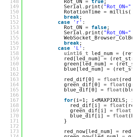
148
Rot_ON = 
true
;
149
Serial.print(
"Rot_ON="
)
150
RotationTime = millis()
151
break
;
152
case
'r'
:
153
Rot_ON = 
false
;
154
Serial.print(
"Rot_ON="
)
155
WebSocket_Browser_ColBu
156
break
;
157
case
'L'
:
158
uint16_t
led_num = (ret
159
red[led_num] = (ret_str
160
green[led_num] = (ret_s
161
blue[led_num] = (ret_st
162
163
red_dif[0] = 
float
(red[
164
green_dif[0] = 
float
(gr
165
blue_dif[0] = 
float
(blu
166
167
for
(i=1; i<MAXPIXELS; i
168
red_dif[i] = 
float
(re
169
green_dif[i] = 
float
(
170
blue_dif[i] = 
float
(b
171
}
172
173
red_now[led_num] = red[
174
green_now[led_num] = gr