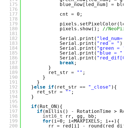
175
blue_now[led_num] = blu
176
177
cnt = 0;
178
179
pixels.setPixelColor(le
180
pixels.show(); 
//NeoPi
181
182
Serial.print(
"led_num= 
183
Serial.print(
"red = "
);
184
Serial.print(
"green = "
185
Serial.print(
"blue = "
)
186
Serial.print(
"red_dif[0
187
break
;
188
}
189
ret_str = 
""
;
190
}
191
}     
192
}
else
if
(ret_str == 
"_close"
){
193
ret_str = 
""
;
194
}
195
196
if
(Rot_ON){
197
if
(millis() - RotationTime > Ro
198
int16_t
rr, gg, bb;
199
for
(i=0; i<MAXPIXELS; i++){
200
rr = red[i] - round(red_dif