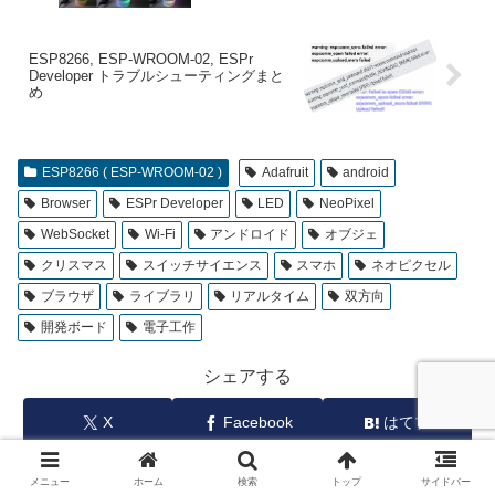
ESP8266, ESP-WROOM-02, ESPr
Developer トラブルシューティングまと
め
ESP8266 ( ESP-WROOM-02 )
Adafruit
android
Browser
ESPr Developer
LED
NeoPixel
WebSocket
Wi-Fi
アンドロイド
オブジェ
クリスマス
スイッチサイエンス
スマホ
ネオピクセル
ブラウザ
ライブラリ
リアルタイム
双方向
開発ボード
電子工作
シェアする
X
Facebook
はてブ
LINE
コピー
メニュー
ホーム
検索
トップ
サイドバー