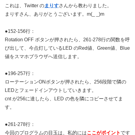
これは、Twitter の
まりす
さんから教わりました。
まりすさん、ありがとうございます。m(_ _)m
●152-156行：
Rotation OFF ボタンが押されたら、261-278行の関数を呼
び出して、今点灯しているLED のRed値、Green値、Blue
値をスマホブラウザへ送信します。
●196-257行：
ローテーションONボタンが押されたら、256段階で隣の
LEDとフェードインアウトしていきます。
cnt が256に達したら、LED の色を隣にコピーさせてま
す。
●261-278行：
今回のプログラムの目玉は、私的には
ここがポイント
です