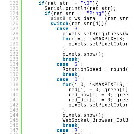
122
if
(ret_str != 
"\0"
){
123
Serial.println(ret_str);
124
if
(ret_str != 
"Ping"
){
125
uint8_t
ws_data = (ret_str[
126
switch
(ret_str[4]){
127
case
'B'
:
128
pixels.setBrightness(ws
129
for
(i=1; i<MAXPIXELS; i
130
pixels.setPixelColor(
131
}
132
pixels.show();
133
break
;
134
case
'S'
:
135
RotationSpeed = round(
f
136
break
;
137
case
'O'
:
138
for
(i=0; i<MAXPIXELS; i
139
red[i] = 0; green[i] 
140
red_now[i] = 0; green
141
red_dif[i] = 0; green
142
pixels.setPixelColor(
143
}
144
pixels.show();
145
WebSocket_Browser_ColBu
146
break
;
147
case
'R'
: