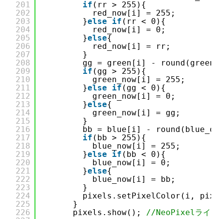
201
if
(rr > 255){
202
red_now[i] = 255;
203
}
else
if
(rr < 0){
204
red_now[i] = 0;
205
}
else
{
206
red_now[i] = rr;
207
}
208
gg = green[i] - round(green
209
if
(gg > 255){
210
green_now[i] = 255;
211
}
else
if
(gg < 0){
212
green_now[i] = 0;
213
}
else
{
214
green_now[i] = gg;
215
}
216
bb = blue[i] - round(blue_d
217
if
(bb > 255){
218
blue_now[i] = 255;
219
}
else
if
(bb < 0){
220
blue_now[i] = 0;
221
}
else
{
222
blue_now[i] = bb;
223
}
224
pixels.setPixelColor(i, pix
225
}
226
pixels.show(); 
//NeoPixelライ