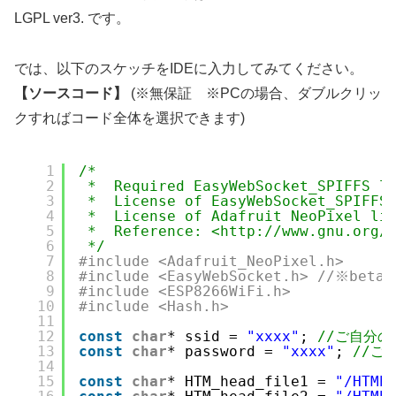
LGPL ver3. です。
では、以下のスケッチをIDEに入力してみてください。
【ソースコード】
(※無保証 ※PCの場合、ダブルクリッ
クすればコード全体を選択できます)
1
/*  
2
*  Required EasyWebSocket_SPIFFS l
3
*  License of EasyWebSocket_SPIFFS
4
*  License of Adafruit NeoPixel li
5
*  Reference: <http://www.gnu.org/
6
*/
7
#include <Adafruit_NeoPixel.h>
8
#include <EasyWebSocket.h> //※bet
9
#include <ESP8266WiFi.h>
10
#include <Hash.h>
11
12
const
char
* ssid = 
"xxxx"
; 
//ご自分の
13
const
char
* password = 
"xxxx"
; 
//ご
14
15
const
char
* HTM_head_file1 = 
"/HTMh