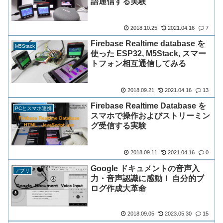
語通信する実験
2018.10.25
2021.04.16
7
Firebase Realtime database を
M5Stack
使った ESP32, M5Stack, スマー
トフォン相互通信してみる
2018.09.21
2021.04.16
13
Firebase Realtime Database を
PCとスマホ連携
スマホで操作およびストリーミン
グ受信する実験
2018.09.11
2021.04.16
0
Google ドキュメントの音声入
アプリ
力・音声認識に感動！ 自分的ブ
ログ作成大革命
2018.09.05
2023.05.30
15