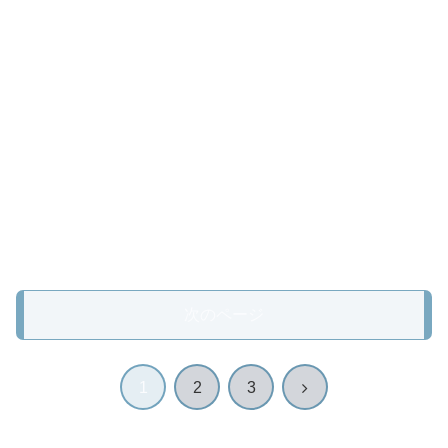
次のページ
次
1
2
3
へ