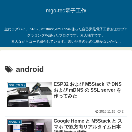
mgo-tec電子工作
主にラズパイ, ESP32, M5stack, Arduinoを使った自己満足電子工作およびプロ
グラミングを綴ったブログです。素人独学です。
android
ESP32 および M5Stack で DNS
SSL ( TLS )
および mDNS の SSL server を
作ってみた
2018.11.15
2
Google Home と M5Stack と ス
M5Stack
マホ で双方向リアルタイム日本