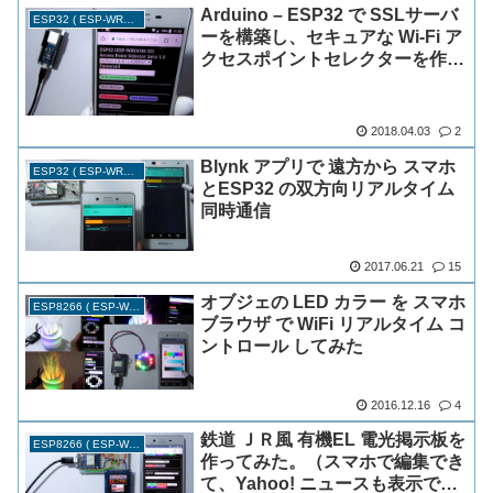
Arduino – ESP32 で SSLサーバ
ESP32 ( ESP-WROOM-32 )
ーを構築し、セキュアな Wi-Fi ア
クセスポイントセレクターを作っ
てみました
2018.04.03
2
Blynk アプリで 遠方から スマホ
ESP32 ( ESP-WROOM-32 )
とESP32 の双方向リアルタイム
同時通信
2017.06.21
15
オブジェの LED カラー を スマホ
ESP8266 ( ESP-WROOM-02 )
ブラウザ で WiFi リアルタイム コ
ントロール してみた
2016.12.16
4
鉄道 ＪＲ風 有機EL 電光掲示板を
ESP8266 ( ESP-WROOM-02 )
作ってみた。（スマホで編集でき
て、Yahoo! ニュースも表示でき