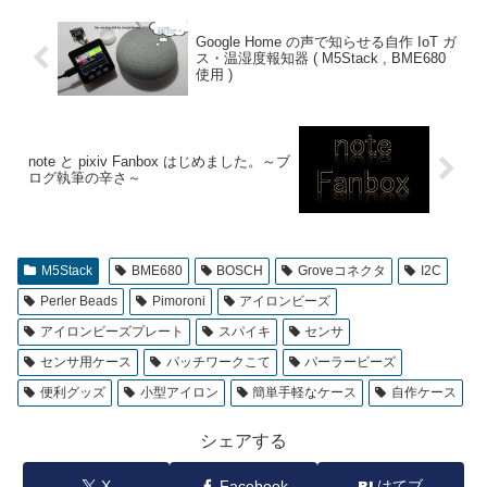
Google Home の声で知らせる自作 IoT ガ
ス・温湿度報知器 ( M5Stack , BME680
使用 )
note と pixiv Fanbox はじめました。～ブ
ログ執筆の辛さ～
M5Stack
BME680
BOSCH
Groveコネクタ
I2C
Perler Beads
Pimoroni
アイロンビーズ
アイロンビーズプレート
スパイキ
センサ
センサ用ケース
パッチワークこて
パーラービーズ
便利グッズ
小型アイロン
簡単手軽なケース
自作ケース
シェアする
X
Facebook
はてブ