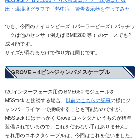
M5Stack と BME680 でガス報知器(アラーム)および気
圧・温湿度グラフで「熱中症」警告表示器を作ってみた
でも、今回のアイロンビーズ（パーラービーズ）パッチワ
ークは他のセンサ（例えば BME280 等 ）のケースでも作
成可能です。
サイズが異なるだけで作り方は同じです。
GROVE – 4ピン-ジャンパメスケーブル
I2Cインターフェース用の BME680 モジュールを
M5Stack と接続する場合、
以前のこちらの記事
の様にジ
ャンパーワイヤーで接続することも可能なのですが、
M5Stack にはせっかく Grove コネクタというものが標準
装備されているので、これを使わない手はありません。
それ用のコネクタケーブルは、今回はこれを使いました。