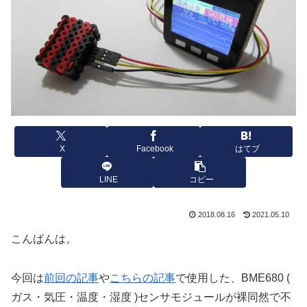
X
Facebook
はてブ
LINE
コピー
2018.08.16
2021.05.10
こんばんは。
今回は
前回の記事
や
こちらの記事
で使用した、BME680 (
ガス・気圧・温度・湿度 )センサモジュールが裸同然で不