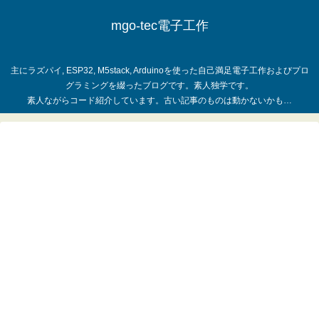
mgo-tec電子工作
主にラズパイ, ESP32, M5stack, Arduinoを使った自己満足電子工作およびプロ
グラミングを綴ったブログです。素人独学です。