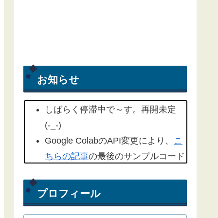
お知らせ
しばらく停滞中で～す。再開未定
(-_-)
Google ColabのAPI変更により、
こ
ちらの記事
の最後のサンプルコード
を修正しました。(2022/09/18)
こちらの記事
もYahoo天気から気象
プロフィール
庁天気予報に変更したものを追記し