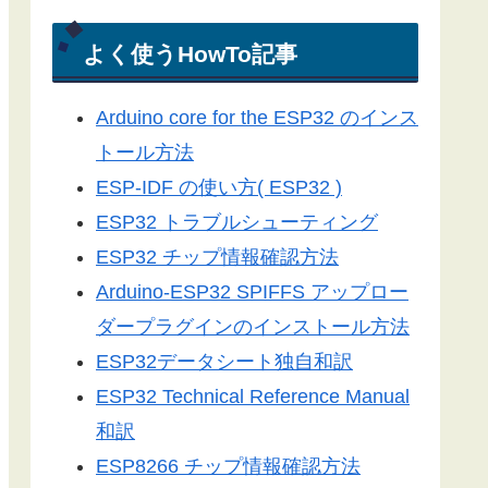
電光掲示板
Arduino-ESP32
よく使うHowTo記事
Arduino-ESP8266
Arduino core for the ESP32 のインス
LEDドットマトリックス
トール方法
Server-Sent Events
ESP-IDF の使い方( ESP32 )
スマートフォン
ESP32 トラブルシューティング
3Dプリンター
ESP32 チップ情報確認方法
ライブラリ
Arduino-ESP32 SPIFFS アップロー
工具／測定器
ダープラグインのインストール方法
アプリ
ESP32データシート独自和訳
ツール
ESP32 Technical Reference Manual
便利グッズ
和訳
ESP8266 チップ情報確認方法