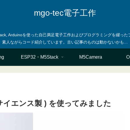
mgo-tec電子工作
M5stack, Arduinoを使った自己満足電子工作およびプログラミングを
ng
ESP32・M5Stack
M5Camera
O
スイッチサイエンス製 ) を使ってみました