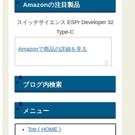
ん。ほとんどの記事が１年以上経過
Amazonの注目製品
している為、動作しないものもある
ことをご了承ください。
スイッチサイエンス ESPr Developer 32
Yahoo RSS天気予報が配信終了し
Type-C
たことに伴い、気象庁から天気予報
を取得する方法にライブラリを更新
Amazonで商品の詳細を見る
しました。
こちらの記事
を参照して
ください(2022/04/15)
Yahoo! RSS天気予報の配信が
ブログ内検索
2022/03/31で終了してしまいまし
た。よって、過去のプログラムは動
きません。(2022/04/06)
メニュー
工学社さん技術情報誌Ｉ／Ｏ（アイ
オー）2018/04号にも
こちらの記事
Top ( HOME )