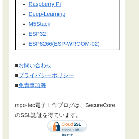
を転載して頂きました。有難うござ
Raspberry Pi
います！
Deep-Learning
こちらの記事
を
工学社さんの技術情
M5Stack
報誌Ｉ／Ｏ（アイオー）
に転載して
ESP32
いただけました。ありがとうござい
ESP8266(ESP-WROOM-02)
ます！
Google Home
Make:Japan
さんに
こちら
の記事が
Firebase
■
お問い合わせ
紹介されました。ありがとうござい
センサー
■
プライバシーポリシー
ます。
漢字フォント
■
免責事項等
文字コード
SSL/TLS 暗号化通信
mgo-tec電子工作ブログは、SecureCore
有機EL(OLED)
のSSL認証を得ています。
LCD(液晶ディスプレイ)
Websocket