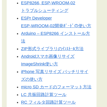
ESP8266, ESP-WROOM-02
トラブルシューティング
ESPr Developer
ESP-WROOM-02開発ﾎﾞｰﾄﾞの使い方
Arduino – ESP8266 インストール方
法
ZIP形式ライブラリのｲﾝｽﾄｰﾙ方法
Androidスマホ画像リサイズ
ImageShrink使い方
iPhone 写真リサイズ バッチリサイ
ズの使い方
micro SD カードのフォーマット方法
LC 共振回路計算ツール
RC フィルタ回路計算ツール