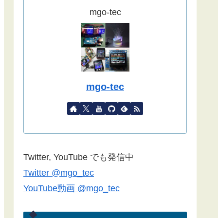
ました。
mgo-tec
(2022/09/02)
こちらの記事
をYahoo天気から気象
庁天気予報に変更したものを追記し
ました。
(2022/08/27)
mgo-tec
諸事情で記事更新停滞しています。
１年以上経過している記事が殆どな
ので、うまく動作しない場合があり
ます。ご了承ください。
Blynk2.0で双方向通信できない場合
Twitter, YouTube でも発信中
は
こちらの記事
のコメント欄をご覧
Twitter @mgo_tec
ください(2022/06/24)
YouTube動画 @mgo_tec
諸事情でしばらく記事更新できませ