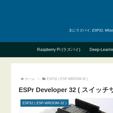
主にラズパイ, ESP32, 
Raspberry Pi (ラズパイ)
Deep-Learni
ホーム
ESP32 ( ESP-WROOM-32 )
ESPr Developer 32 ( 
ESP32 ( ESP-WROOM-32 )