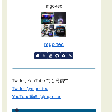
ました。
mgo-tec
(2022/09/02)
こちらの記事
をYahoo天気から気象
庁天気予報に変更したものを追記し
ました。
(2022/08/27)
mgo-tec
諸事情で記事更新停滞しています。
１年以上経過している記事が殆どな
ので、うまく動作しない場合があり
ます。ご了承ください。
Blynk2.0で双方向通信できない場合
Twitter, YouTube でも発信中
は
こちらの記事
のコメント欄をご覧
Twitter @mgo_tec
ください(2022/06/24)
YouTube動画 @mgo_tec
諸事情でしばらく記事更新できませ