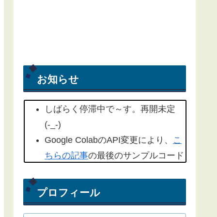
お知らせ
しばらく停滞中で～す。再開未定
(-_-)
Google ColabのAPI変更により、
こ
ちらの記事
の最後のサンプルコード
を修正しました。(2022/09/18)
こちらの記事
もYahoo天気から気象
プロフィール
庁天気予報に変更したものを追記し