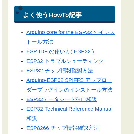
電光掲示板
Arduino-ESP32
よく使うHowTo記事
Arduino-ESP8266
Arduino core for the ESP32 のインス
LEDドットマトリックス
トール方法
Server-Sent Events
ESP-IDF の使い方( ESP32 )
スマートフォン
ESP32 トラブルシューティング
3Dプリンター
ESP32 チップ情報確認方法
ライブラリ
Arduino-ESP32 SPIFFS アップロー
工具／測定器
ダープラグインのインストール方法
アプリ
ESP32データシート独自和訳
ツール
ESP32 Technical Reference Manual
便利グッズ
和訳
ESP8266 チップ情報確認方法