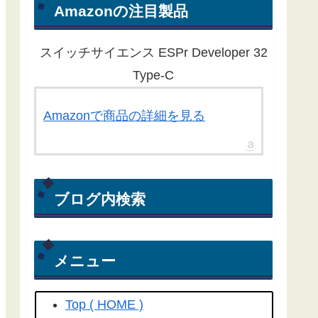
ん。ほとんどの記事が１年以上経過
Amazonの注目製品
している為、動作しないものもある
ことをご了承ください。
スイッチサイエンス ESPr Developer 32
Yahoo RSS天気予報が配信終了し
Type-C
たことに伴い、気象庁から天気予報
を取得する方法にライブラリを更新
Amazonで商品の詳細を見る
しました。
こちらの記事
を参照して
ください(2022/04/15)
Yahoo! RSS天気予報の配信が
ブログ内検索
2022/03/31で終了してしまいまし
た。よって、過去のプログラムは動
きません。(2022/04/06)
メニュー
工学社さん技術情報誌Ｉ／Ｏ（アイ
オー）2018/04号にも
こちらの記事
Top ( HOME )