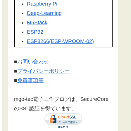
を転載して頂きました。有難うござ
Raspberry Pi
います！
Deep-Learning
こちらの記事
を
工学社さんの技術情
M5Stack
報誌Ｉ／Ｏ（アイオー）
に転載して
ESP32
いただけました。ありがとうござい
ESP8266(ESP-WROOM-02)
ます！
Google Home
Make:Japan
さんに
こちら
の記事が
Firebase
■
お問い合わせ
紹介されました。ありがとうござい
センサー
■
プライバシーポリシー
ます。
漢字フォント
■
免責事項等
文字コード
SSL/TLS 暗号化通信
mgo-tec電子工作ブログは、SecureCore
有機EL(OLED)
のSSL認証を得ています。
LCD(液晶ディスプレイ)
Websocket