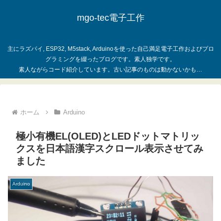
mgo-tec電子工作
主にラズパイ, ESP32, M5stack, Arduinoを使った自己満足電子工作およびプロ
グラミングを綴ったブログです。素人独学です。
ホーム
Arduino
極小有機EL(OLED)とLEDドットマトリッ
クスを日本語漢字スクロール表示させてみ
ました
Arduino