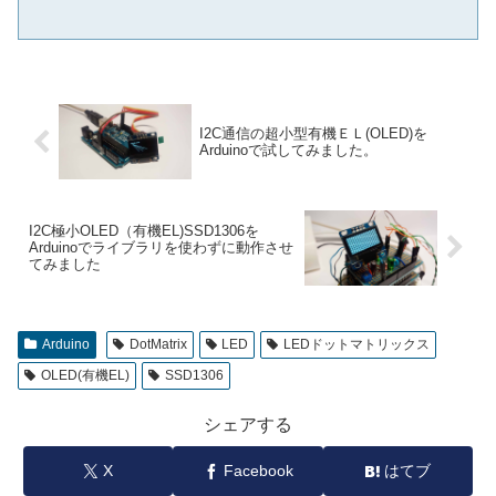
I2C通信の超小型有機ＥＬ(OLED)を
Arduinoで試してみました。
I2C極小OLED（有機EL)SSD1306を
Arduinoでライブラリを使わずに動作させ
てみました
Arduino
DotMatrix
LED
LEDドットマトリックス
OLED(有機EL)
SSD1306
シェアする
X
Facebook
はてブ