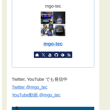
ました。
mgo-tec
(2022/09/02)
こちらの記事
をYahoo天気から気象
庁天気予報に変更したものを追記し
ました。
(2022/08/27)
mgo-tec
諸事情で記事更新停滞しています。
１年以上経過している記事が殆どな
ので、うまく動作しない場合があり
ます。ご了承ください。
Blynk2.0で双方向通信できない場合
Twitter, YouTube でも発信中
は
こちらの記事
のコメント欄をご覧
Twitter @mgo_tec
ください(2022/06/24)
YouTube動画 @mgo_tec
諸事情でしばらく記事更新できませ