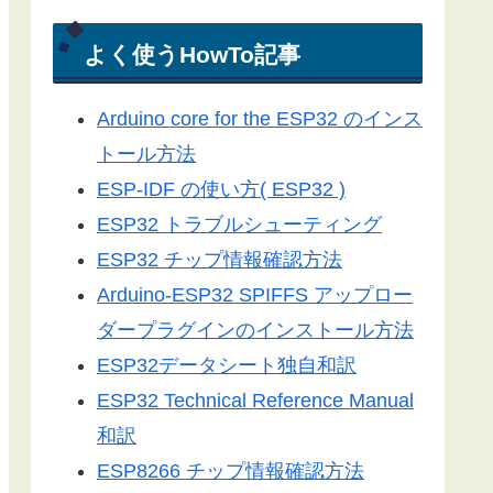
電光掲示板
Arduino-ESP32
よく使うHowTo記事
Arduino-ESP8266
Arduino core for the ESP32 のインス
LEDドットマトリックス
トール方法
Server-Sent Events
ESP-IDF の使い方( ESP32 )
スマートフォン
ESP32 トラブルシューティング
3Dプリンター
ESP32 チップ情報確認方法
ライブラリ
Arduino-ESP32 SPIFFS アップロー
工具／測定器
ダープラグインのインストール方法
アプリ
ESP32データシート独自和訳
ツール
ESP32 Technical Reference Manual
便利グッズ
和訳
ESP8266 チップ情報確認方法