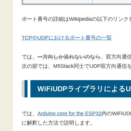
ポート番号の詳細はWikipediaの以下のリ
TCPやUDPにおけるポート番号の一覧
では、
一方向しか送れないのなら
、双方向通
次の節では、M5Stack同士でUDP双方向通
WiFiUDPライブラリによる
では、
Arduino core for the ESP32
内のWiFi
に解釈した方法で説明します。