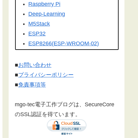
を転載して頂きました。有難うござ
Raspberry Pi
います！
Deep-Learning
こちらの記事
を
工学社さんの技術情
M5Stack
報誌Ｉ／Ｏ（アイオー）
に転載して
ESP32
いただけました。ありがとうござい
ESP8266(ESP-WROOM-02)
ます！
Google Home
Make:Japan
さんに
こちら
の記事が
Firebase
■
お問い合わせ
紹介されました。ありがとうござい
センサー
■
プライバシーポリシー
ます。
漢字フォント
■
免責事項等
文字コード
SSL/TLS 暗号化通信
mgo-tec電子工作ブログは、SecureCore
有機EL(OLED)
のSSL認証を得ています。
LCD(液晶ディスプレイ)
Websocket