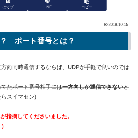
はてブ
LINE
コピー
2019.10.15
は？ ポート番号とは？
2で双方向同時通信するならば、UDPが手軽で良いのでは
当てたポート番号相手には
一方向しか通信できない
と
らスイマセン)
んが指摘してくださいました。
。）