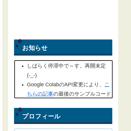
お知らせ
しばらく停滞中で～す。再開未定
(-_-)
Google ColabのAPI変更により、
こ
ちらの記事
の最後のサンプルコード
を修正しました。(2022/09/18)
こちらの記事
もYahoo天気から気象
プロフィール
庁天気予報に変更したものを追記し