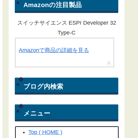
ん。ほとんどの記事が１年以上経過
Amazonの注目製品
している為、動作しないものもある
ことをご了承ください。
スイッチサイエンス ESPr Developer 32
Yahoo RSS天気予報が配信終了し
Type-C
たことに伴い、気象庁から天気予報
を取得する方法にライブラリを更新
Amazonで商品の詳細を見る
しました。
こちらの記事
を参照して
ください(2022/04/15)
Yahoo! RSS天気予報の配信が
ブログ内検索
2022/03/31で終了してしまいまし
た。よって、過去のプログラムは動
きません。(2022/04/06)
メニュー
工学社さん技術情報誌Ｉ／Ｏ（アイ
オー）2018/04号にも
こちらの記事
Top ( HOME )