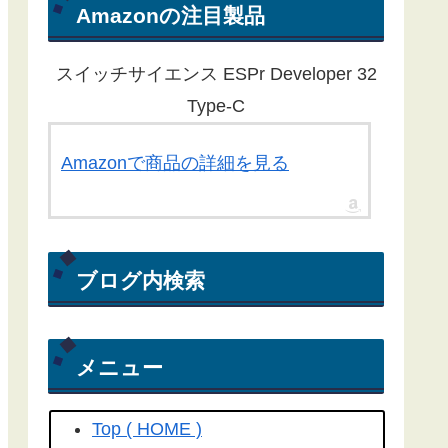
ん。ほとんどの記事が１年以上経過
Amazonの注目製品
している為、動作しないものもある
ことをご了承ください。
スイッチサイエンス ESPr Developer 32
Yahoo RSS天気予報が配信終了し
Type-C
たことに伴い、気象庁から天気予報
を取得する方法にライブラリを更新
Amazonで商品の詳細を見る
しました。
こちらの記事
を参照して
ください(2022/04/15)
Yahoo! RSS天気予報の配信が
ブログ内検索
2022/03/31で終了してしまいまし
た。よって、過去のプログラムは動
きません。(2022/04/06)
メニュー
工学社さん技術情報誌Ｉ／Ｏ（アイ
オー）2018/04号にも
こちらの記事
Top ( HOME )