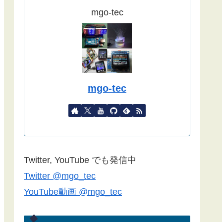
ました。
mgo-tec
(2022/09/02)
こちらの記事
をYahoo天気から気象
庁天気予報に変更したものを追記し
ました。
(2022/08/27)
mgo-tec
諸事情で記事更新停滞しています。
１年以上経過している記事が殆どな
ので、うまく動作しない場合があり
ます。ご了承ください。
Blynk2.0で双方向通信できない場合
Twitter, YouTube でも発信中
は
こちらの記事
のコメント欄をご覧
Twitter @mgo_tec
ください(2022/06/24)
YouTube動画 @mgo_tec
諸事情でしばらく記事更新できませ
 -keyfile esp32_ca.key -cert esp32_ca.crt