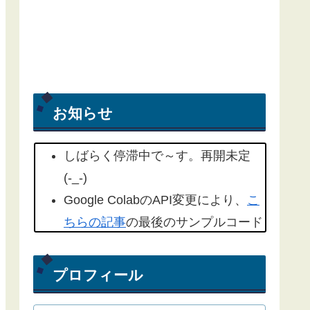
お知らせ
しばらく停滞中で～す。再開未定
(-_-)
Google ColabのAPI変更により、
こ
ちらの記事
の最後のサンプルコード
を修正しました。(2022/09/18)
こちらの記事
もYahoo天気から気象
プロフィール
庁天気予報に変更したものを追記し