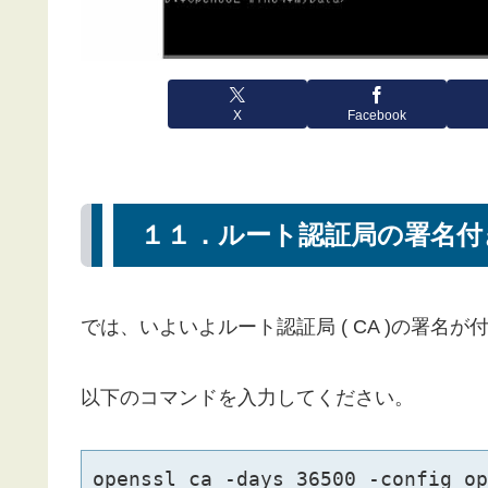
X
Facebook
１１．ルート認証局の署名付
では、いよいよルート認証局 ( CA )の署
以下のコマンドを入力してください。
openssl ca -days 36500 -config op