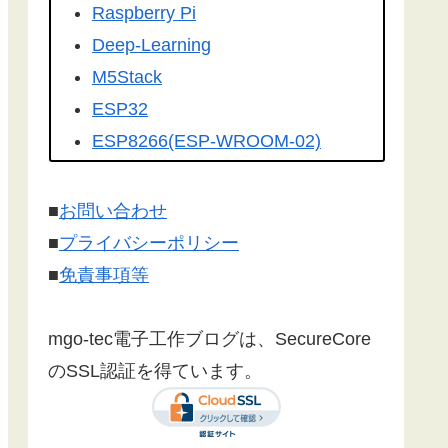
を転載して頂きました。有難うござ
Raspberry Pi
います！
Deep-Learning
こちらの記事
を
工学社さんの技術情
M5Stack
報誌Ｉ／Ｏ（アイオー）
に転載して
ESP32
いただけました。ありがとうござい
ESP8266(ESP-WROOM-02)
ます！
Google Home
Make:Japan
さんに
こちら
の記事が
Firebase
■
お問い合わせ
紹介されました。ありがとうござい
センサー
■
プライバシーポリシー
ます。
漢字フォント
■
免責事項等
文字コード
SSL/TLS 暗号化通信
mgo-tec電子工作ブログは、SecureCore
有機EL(OLED)
のSSL認証を得ています。
LCD(液晶ディスプレイ)
Websocket