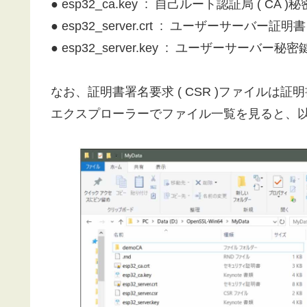
● esp32_ca.key : 自己ルート認証局 ( CA )
● esp32_server.crt : ユーザーサーバー
● esp32_server.key : ユーザーサーバー秘密
なお、証明書署名要求 ( CSR )ファイルは
エクスプローラーでファイル一覧を見ると、