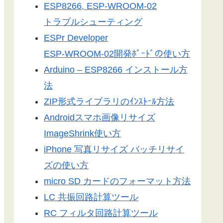
ESP8266, ESP-WROOM-02
トラブルシューティング
ESPr Developer
ESP-WROOM-02開発ﾎﾞｰﾄﾞの使い方
Arduino – ESP8266 インストール方
法
ZIP形式ライブラリのｲﾝｽﾄｰﾙ方法
Androidスマホ画像リサイズ
ImageShrink使い方
iPhone 写真リサイズ バッチリサイ
ズの使い方
micro SD カードのフォーマット方法
LC 共振回路計算ツール
RC フィルタ回路計算ツール