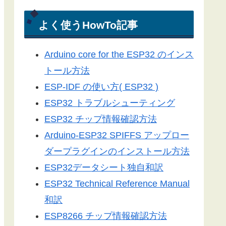
電光掲示板
Arduino-ESP32
よく使うHowTo記事
Arduino-ESP8266
Arduino core for the ESP32 のインス
LEDドットマトリックス
トール方法
Server-Sent Events
ESP-IDF の使い方( ESP32 )
スマートフォン
ESP32 トラブルシューティング
3Dプリンター
ESP32 チップ情報確認方法
ライブラリ
Arduino-ESP32 SPIFFS アップロー
工具／測定器
ダープラグインのインストール方法
アプリ
ESP32データシート独自和訳
ツール
ESP32 Technical Reference Manual
便利グッズ
和訳
ESP8266 チップ情報確認方法