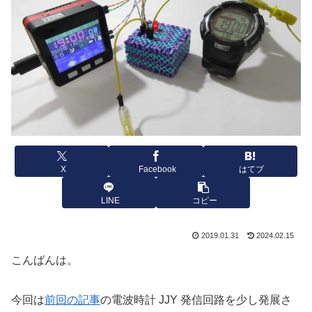
X
Facebook
はてブ
LINE
コピー
2019.01.31
2024.02.15
こんばんは。
今回は
前回の記事
の電波時計 JJY 発信回路を少し発展さ