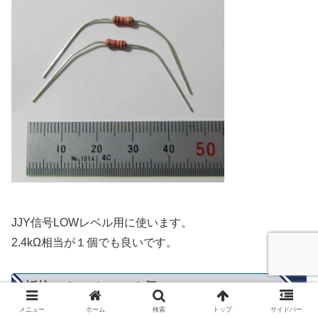
JJY信号LOWレベル用に使います。
2.4kΩ相当が１個でも良いです。
抵抗 10kΩ 1/4W １個
メニュー
ホーム
検索
トップ
サイドバー