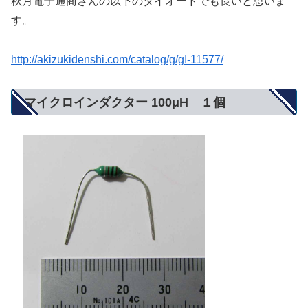
秋月電子通商さんの以下のダイオードでも良いと思いま
す。
http://akizukidenshi.com/catalog/g/gI-11577/
マイクロインダクター 100μH １個