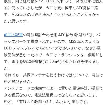
以前、同じ様な物を SSD1331 で作って、発表せずに個人
的に使っていましたが、今回は更に簡単なJJY発信回路
で、M5Stack の大画面表示と合わせられたことが良かっ
たと思います。
前回の記事
の電波時計合わせ用 JJY 信号発信回路は、パ
ッシブパーツで構成されていたので、M5Stack のような
LCD ディスプレイからのノイズが多いせいか、なぜか電
波受信が悪かったので、今回はトランジスタを１個追加し
て、電流を約10倍増幅( 約 30mA )させた回路を作りまし
た。
それでも、共振アンテナを使うわけではないので、電波は
殆ど飛びません。
アンテナコードに接触するように置いた電波時計が受信で
きる程度なので、電波法違反にはならないと思います。
殆ど、「有線JJY発信回路？」みたいな感じです。