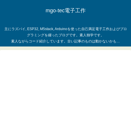
mgo-tec電子工作
主にラズパイ, ESP32, M5stack, Arduinoを使った自己満足電子工作およびプロ
グラミングを綴ったブログです。素人独学です。