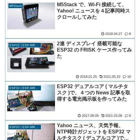
M5Stack で、Wi-Fi 接続して、
M5Stack
Yahoo! ニュースを４記事同時ス
クロールしてみた
2018.04.27
8
2連 ディスプレイ 搭載可能な
ESP32 ( ESP-WROOM-32 )
ESP32 の FRISK ケース作ってみ
た
2018.01.25
2021.05.10
16
ESP32 デュアルコア ( マルチタ
ESP32 ( ESP-WROOM-32 )
スク )で、４つの News 記事を取
得する電光掲示板を作ってみた
2017.08.05
2021.03.08
6
Yahoo ニュース、天気予報、
ESP32 ( ESP-WROOM-32 )
NTP時計ガジェットを ESP32 マ
ルチタスク ( デュアルコア )で動