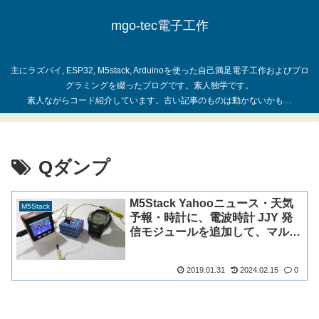
mgo-tec電子工作
主にラズパイ, ESP32, M5stack, Arduinoを使った自己満足電子工作およびプロ
グラミングを綴ったブログです。素人独学です。
Qダンプ
M5Stack Yahooニュース・天気
M5Stack
予報・時計に、電波時計 JJY 発
信モジュールを追加して、マルチ
タスクで動かしてみた
2019.01.31
2024.02.15
0