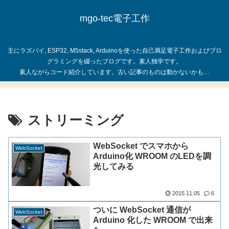
mgo-tec電子工作
主にラズパイ, ESP32, M5stack, Arduinoを使った自己満足電子工作およびプロ
グラミングを綴ったブログです。素人独学です。
ストリーミング
WebSocket でスマホから
WebSocket
Arduino化 WROOM のLEDを調
光してみる
2015.11.05
6
ついに WebSocket 通信が
WebSocket
Arduino 化した WROOM で出来