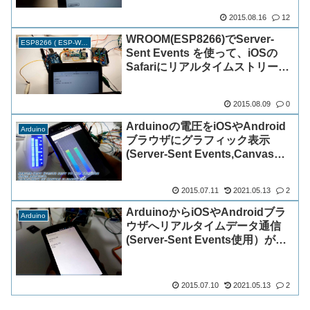
2015.08.16
12
WROOM(ESP8266)でServer-
ESP8266 ( ESP-WROOM-02 )
Sent Events を使って、iOSの
Safariにリアルタイムストリーミ
ングメーター表示できました。
2015.08.09
0
Arduinoの電圧をiOSやAndroid
Arduino
ブラウザにグラフィック表示
(Server-Sent Events,Canvas使
用）
2015.07.11
2021.05.13
2
ArduinoからiOSやAndroidブラ
Arduino
ウザへリアルタイムデータ通信
(Server-Sent Events使用）がで
きました。
2015.07.10
2021.05.13
2