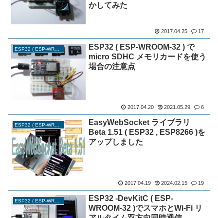
かしてみた
2017.04.25
17
ESP32 ( ESP-WROOM-32 ) で
ESP32 ( ESP-WROOM-32 )
micro SDHC メモリカードを使う
場合の注意点
2017.04.20
2021.05.29
6
EasyWebSocket ライブラリ
ESP32 ( ESP-WROOM-32 )
Beta 1.51 ( ESP32 , ESP8266 )を
アップしました
2017.04.19
2024.02.15
19
ESP32 -DevKitC ( ESP-
ESP32 ( ESP-WROOM-32 )
WROOM-32 )でスマホとWi-Fi リ
アルタイム双方向同時通信