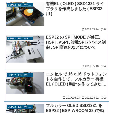
有機EL ( OLED ) SSD1331 ライ
ESP32 ( ESP-WROOM-32 )
ブラリを作成しました ( ESP32
用 )
2017.05.24
6
ESP32 の SPI_MODE が修正。
ESP32 ( ESP-WROOM-32 )
HSPI , VSPI , 複数SPIデバイス制
御 , SPI高速化などについて
2017.05.10
4
エクセル で 16 x 16 ドットフォン
ESP32 ( ESP-WROOM-32 )
トを自作して、フルカラー 有機
EL ( OLED ) 時計を作ってみた (
ESP32 使用 )
2017.05.03
2022.08.22
2
フルカラー OLED SSD1331 を
ESP32 ( ESP-WROOM-32 )
ESP32 ( ESP-WROOM-32 )で動