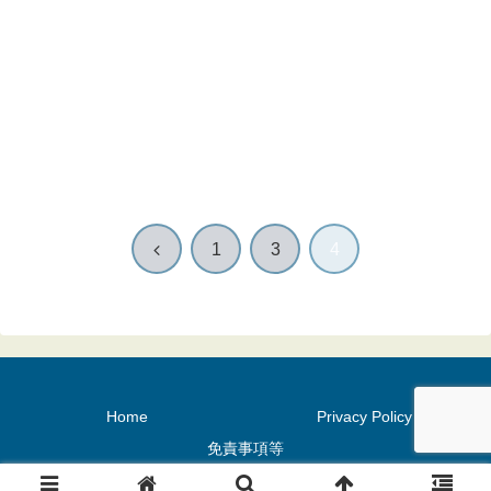
前
1
3
4
へ
Home
Privacy Policy
免責事項等
Copyright © 2015 mgo-tec All Rights Reserved.