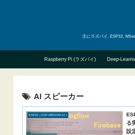
主にラズパイ, ESP32, 
Raspberry Pi (ラズパイ)
Deep-Learni
AI スピーカー
ES
ESP32 ( ESP-WROOM-32 )
る実験
設定