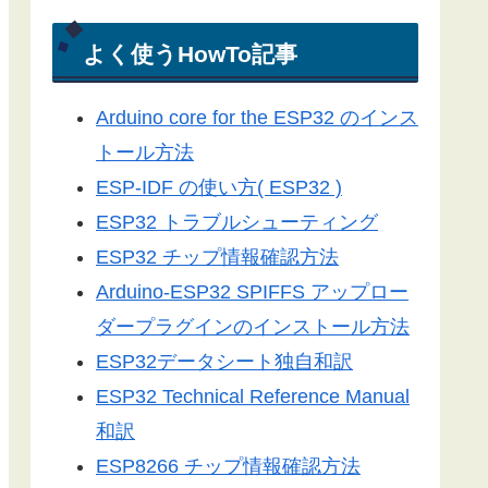
電光掲示板
Arduino-ESP32
よく使うHowTo記事
Arduino-ESP8266
Arduino core for the ESP32 のインス
LEDドットマトリックス
トール方法
Server-Sent Events
ESP-IDF の使い方( ESP32 )
スマートフォン
ESP32 トラブルシューティング
3Dプリンター
ESP32 チップ情報確認方法
ライブラリ
Arduino-ESP32 SPIFFS アップロー
工具／測定器
ダープラグインのインストール方法
アプリ
ESP32データシート独自和訳
ツール
ESP32 Technical Reference Manual
便利グッズ
和訳
ESP8266 チップ情報確認方法