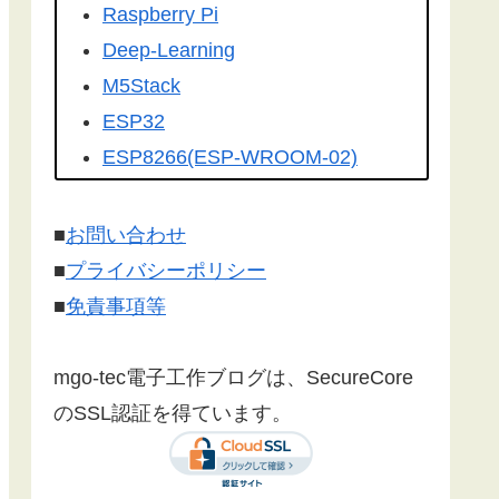
を転載して頂きました。有難うござ
Raspberry Pi
います！
Deep-Learning
こちらの記事
を
工学社さんの技術情
M5Stack
報誌Ｉ／Ｏ（アイオー）
に転載して
ESP32
いただけました。ありがとうござい
ESP8266(ESP-WROOM-02)
ます！
Google Home
Make:Japan
さんに
こちら
の記事が
Firebase
■
お問い合わせ
紹介されました。ありがとうござい
センサー
■
プライバシーポリシー
ます。
漢字フォント
■
免責事項等
文字コード
SSL/TLS 暗号化通信
mgo-tec電子工作ブログは、SecureCore
有機EL(OLED)
のSSL認証を得ています。
LCD(液晶ディスプレイ)
Websocket