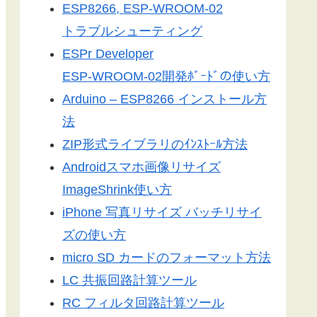
ESP8266, ESP-WROOM-02
トラブルシューティング
ESPr Developer
ESP-WROOM-02開発ﾎﾞｰﾄﾞの使い方
Arduino – ESP8266 インストール方
法
ZIP形式ライブラリのｲﾝｽﾄｰﾙ方法
Androidスマホ画像リサイズ
ImageShrink使い方
iPhone 写真リサイズ バッチリサイ
ズの使い方
micro SD カードのフォーマット方法
LC 共振回路計算ツール
RC フィルタ回路計算ツール