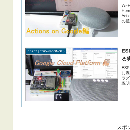
Wi-
Hom
Act
の値
ES
ESP32 ( ESP-WROOM-32 )
る実
ESP
に喋ら
ラズ
説明
スポ