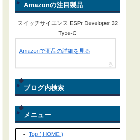
ん。ほとんどの記事が１年以上経過
Amazonの注目製品
している為、動作しないものもある
ことをご了承ください。
スイッチサイエンス ESPr Developer 32
Yahoo RSS天気予報が配信終了し
Type-C
たことに伴い、気象庁から天気予報
を取得する方法にライブラリを更新
Amazonで商品の詳細を見る
しました。
こちらの記事
を参照して
ください(2022/04/15)
Yahoo! RSS天気予報の配信が
ブログ内検索
2022/03/31で終了してしまいまし
た。よって、過去のプログラムは動
きません。(2022/04/06)
メニュー
工学社さん技術情報誌Ｉ／Ｏ（アイ
オー）2018/04号にも
こちらの記事
Top ( HOME )