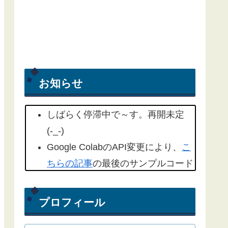
お知らせ
しばらく停滞中で～す。再開未定
(-_-)
Google ColabのAPI変更により、
こ
ちらの記事
の最後のサンプルコード
を修正しました。(2022/09/18)
こちらの記事
もYahoo天気から気象
プロフィール
庁天気予報に変更したものを追記し