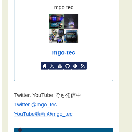
ました。
mgo-tec
(2022/09/02)
こちらの記事
をYahoo天気から気象
庁天気予報に変更したものを追記し
ました。
(2022/08/27)
mgo-tec
諸事情で記事更新停滞しています。
１年以上経過している記事が殆どな
ので、うまく動作しない場合があり
ます。ご了承ください。
Blynk2.0で双方向通信できない場合
Twitter, YouTube でも発信中
は
こちらの記事
のコメント欄をご覧
Twitter @mgo_tec
ください(2022/06/24)
YouTube動画 @mgo_tec
諸事情でしばらく記事更新できませ