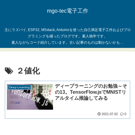
mgo-tec電子工作
主にラズパイ, ESP32, M5stack, Arduinoを使った自己満足電子工作およびプロ
グラミングを綴ったブログです。素人独学です。
２値化
ディープラーニングのお勉強～そ
Deep-Learning
の13。TensorFlow.jsでMNISTリ
アルタイム推論してみる
2021.07.02
0