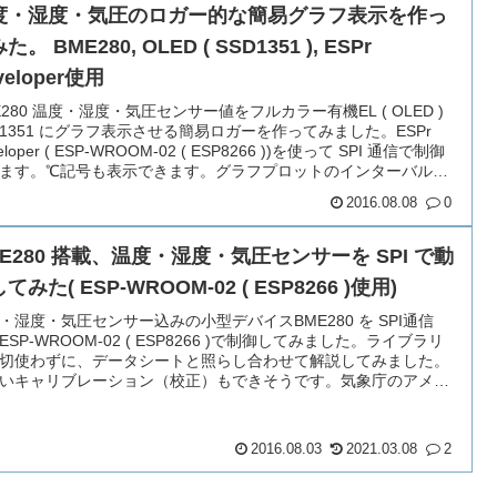
度・湿度・気圧のロガー的な簡易グラフ表示を作っ
た。 BME280, OLED ( SSD1351 ), ESPr
veloper使用
E280 温度・湿度・気圧センサー値をフルカラー有機EL ( OLED )
D1351 にグラフ表示させる簡易ロガーを作ってみました。ESPr
eloper ( ESP-WROOM-02 ( ESP8266 ))を使って SPI 通信で制御
ます。℃記号も表示できます。グラフプロットのインターバル間
増やせば24時間ロガーも可能です。
2016.08.08
0
ME280 搭載、温度・湿度・気圧センサーを SPI で動
てみた( ESP-WROOM-02 ( ESP8266 )使用)
・湿度・気圧センサー込みの小型デバイスBME280 を SPI通信
ESP-WROOM-02 ( ESP8266 )で制御してみました。ライブラリ
切使わずに、データシートと照らし合わせて解説してみました。
いキャリブレーション（校正）もできそうです。気象庁のアメダ
形式から海面更正気圧を取得して、現地気圧から標高を計算させ
しています。
2016.08.03
2021.03.08
2