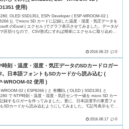
D1351 使用)
280, OLED SSD1351, ESPr Developer ( ESP-WROOM-02 (
P8266 )), でmicro SD カードに記録した温度・湿度・気圧データを
crosoft のExcel ( エクセル )でグラフ表示させてみました。データが
マ区切りなので、CSV形式にすれば簡単にエクセルに取り込めま
2016.08.23
0
TP時刻・温度・湿度・気圧データのSDカードロガー
作。日本語フォントもSDカードから読み込む (
P-WROOM-02 使用 )
-WROOM-02 ( ESP8266 ) と 有機EL ( OLED ) SSD1351 と
E280 で NTP時刻・温度・湿度・気圧センサー値を micro SD カー
記録するロガーを作ってみました。更に、日本語漢字の東雲フォ
もSDカードから読み込むようにしてみました。℃記号表示もでき
。SPIFFSよりも表示速度が速いです。SPIモジュール連結はかな
工夫が必要
2016.08.17
0