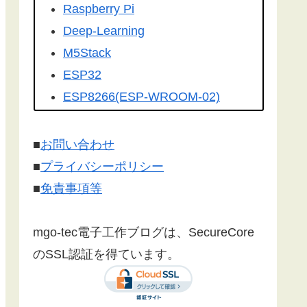
を転載して頂きました。有難うござ
Raspberry Pi
います！
Deep-Learning
こちらの記事
を
工学社さんの技術情
M5Stack
報誌Ｉ／Ｏ（アイオー）
に転載して
ESP32
いただけました。ありがとうござい
ESP8266(ESP-WROOM-02)
ます！
Google Home
Make:Japan
さんに
こちら
の記事が
Firebase
■
お問い合わせ
紹介されました。ありがとうござい
センサー
■
プライバシーポリシー
ます。
漢字フォント
■
免責事項等
文字コード
SSL/TLS 暗号化通信
mgo-tec電子工作ブログは、SecureCore
有機EL(OLED)
のSSL認証を得ています。
LCD(液晶ディスプレイ)
Websocket