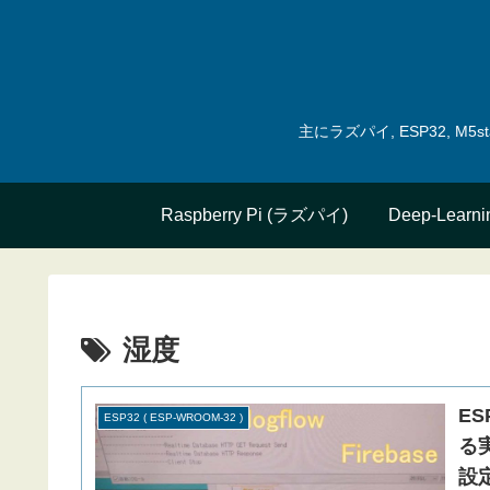
主にラズパイ, ESP32, 
Raspberry Pi (ラズパイ)
Deep-Learni
湿度
ES
ESP32 ( ESP-WROOM-32 )
る実験
設定