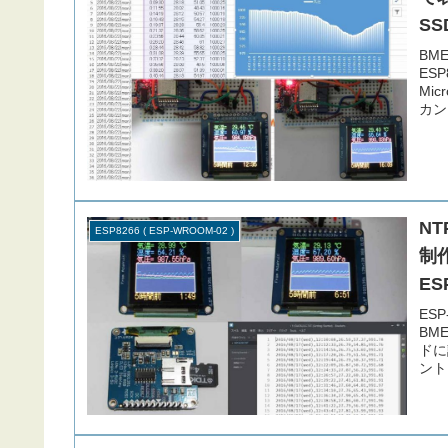
SS
BME
ES
Mi
カン
す。
N
ESP8266 ( ESP-WROOM-02 )
制
ES
ESP
BM
ドに
ント
ます
りの