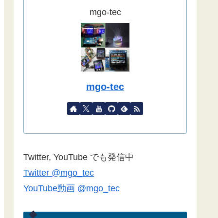
ました。
mgo-tec
(2022/09/02)
こちらの記事
をYahoo天気から気象
庁天気予報に変更したものを追記し
ました。
(2022/08/27)
mgo-tec
諸事情で記事更新停滞しています。
１年以上経過している記事が殆どな
ので、うまく動作しない場合があり
ます。ご了承ください。
Blynk2.0で双方向通信できない場合
Twitter, YouTube でも発信中
は
こちらの記事
のコメント欄をご覧
Twitter @mgo_tec
ください(2022/06/24)
YouTube動画 @mgo_tec
諸事情でしばらく記事更新できませ