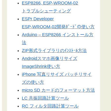
ESP8266, ESP-WROOM-02
トラブルシューティング
ESPr Developer
ESP-WROOM-02開発ﾎﾞｰﾄﾞの使い方
Arduino – ESP8266 インストール方
法
ZIP形式ライブラリのｲﾝｽﾄｰﾙ方法
Androidスマホ画像リサイズ
ImageShrink使い方
iPhone 写真リサイズ バッチリサイ
ズの使い方
micro SD カードのフォーマット方法
LC 共振回路計算ツール
RC フィルタ回路計算ツール