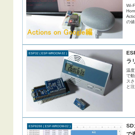
Wi-
Hom
Act
の値
ES
ESP32 ( ESP-WROOM-32 )
ラ
温度
で動
スさ
と注
S
ESP8266 ( ESP-WROOM-02 )
で表