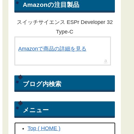
ん。ほとんどの記事が１年以上経過
Amazonの注目製品
している為、動作しないものもある
ことをご了承ください。
スイッチサイエンス ESPr Developer 32
Yahoo RSS天気予報が配信終了し
Type-C
たことに伴い、気象庁から天気予報
を取得する方法にライブラリを更新
Amazonで商品の詳細を見る
しました。
こちらの記事
を参照して
ください(2022/04/15)
Yahoo! RSS天気予報の配信が
ブログ内検索
2022/03/31で終了してしまいまし
た。よって、過去のプログラムは動
きません。(2022/04/06)
メニュー
工学社さん技術情報誌Ｉ／Ｏ（アイ
オー）2018/04号にも
こちらの記事
Top ( HOME )