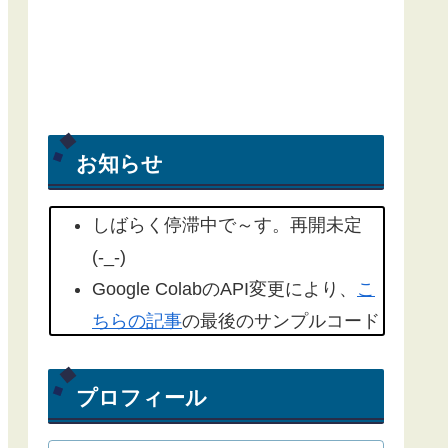
お知らせ
しばらく停滞中で～す。再開未定
(-_-)
Google ColabのAPI変更により、
こ
ちらの記事
の最後のサンプルコード
を修正しました。(2022/09/18)
こちらの記事
もYahoo天気から気象
プロフィール
庁天気予報に変更したものを追記し