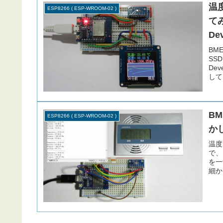
温
ESP8266 ( ESP-WROOM-02 )
てみ
De
BM
SS
Dev
して
隔を
B
ESP8266 ( ESP-WROOM-02 )
かし
温度
で、
を一
細か
ス表
たり