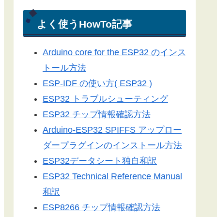
電光掲示板
Arduino-ESP32
よく使うHowTo記事
Arduino-ESP8266
Arduino core for the ESP32 のインス
LEDドットマトリックス
トール方法
Server-Sent Events
ESP-IDF の使い方( ESP32 )
スマートフォン
ESP32 トラブルシューティング
3Dプリンター
ESP32 チップ情報確認方法
ライブラリ
Arduino-ESP32 SPIFFS アップロー
工具／測定器
ダープラグインのインストール方法
アプリ
ESP32データシート独自和訳
ツール
ESP32 Technical Reference Manual
便利グッズ
和訳
ESP8266 チップ情報確認方法