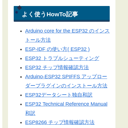
電光掲示板
Arduino-ESP32
よく使うHowTo記事
Arduino-ESP8266
Arduino core for the ESP32 のインス
LEDドットマトリックス
トール方法
Server-Sent Events
ESP-IDF の使い方( ESP32 )
スマートフォン
ESP32 トラブルシューティング
3Dプリンター
ESP32 チップ情報確認方法
ライブラリ
Arduino-ESP32 SPIFFS アップロー
工具／測定器
ダープラグインのインストール方法
アプリ
ESP32データシート独自和訳
ツール
ESP32 Technical Reference Manual
便利グッズ
和訳
ESP8266 チップ情報確認方法