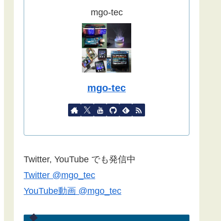
ました。
mgo-tec
(2022/09/02)
こちらの記事
をYahoo天気から気象
庁天気予報に変更したものを追記し
ました。
(2022/08/27)
mgo-tec
諸事情で記事更新停滞しています。
１年以上経過している記事が殆どな
ので、うまく動作しない場合があり
ます。ご了承ください。
Blynk2.0で双方向通信できない場合
Twitter, YouTube でも発信中
は
こちらの記事
のコメント欄をご覧
Twitter @mgo_tec
ください(2022/06/24)
YouTube動画 @mgo_tec
諸事情でしばらく記事更新できませ