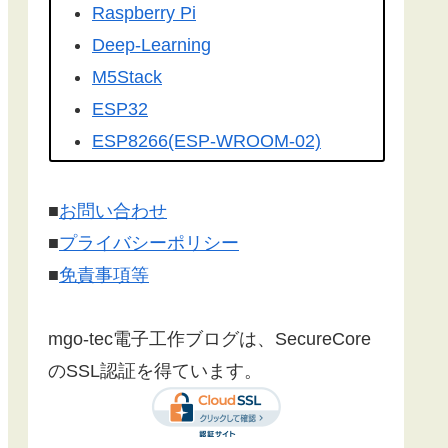
を転載して頂きました。有難うござ
Raspberry Pi
います！
Deep-Learning
こちらの記事
を
工学社さんの技術情
M5Stack
報誌Ｉ／Ｏ（アイオー）
に転載して
ESP32
いただけました。ありがとうござい
ESP8266(ESP-WROOM-02)
ます！
Google Home
Make:Japan
さんに
こちら
の記事が
Firebase
■
お問い合わせ
紹介されました。ありがとうござい
センサー
■
プライバシーポリシー
ます。
漢字フォント
■
免責事項等
文字コード
SSL/TLS 暗号化通信
mgo-tec電子工作ブログは、SecureCore
有機EL(OLED)
のSSL認証を得ています。
LCD(液晶ディスプレイ)
Websocket