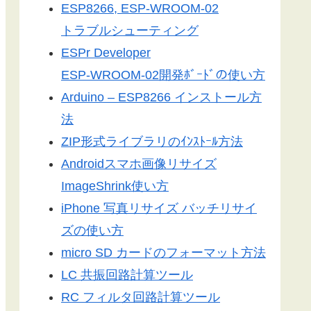
ESP8266, ESP-WROOM-02
トラブルシューティング
ESPr Developer
ESP-WROOM-02開発ﾎﾞｰﾄﾞの使い方
Arduino – ESP8266 インストール方
法
ZIP形式ライブラリのｲﾝｽﾄｰﾙ方法
Androidスマホ画像リサイズ
ImageShrink使い方
iPhone 写真リサイズ バッチリサイ
ズの使い方
micro SD カードのフォーマット方法
LC 共振回路計算ツール
RC フィルタ回路計算ツール