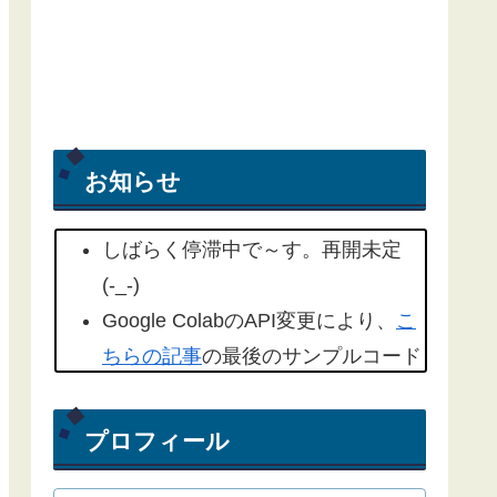
お知らせ
しばらく停滞中で～す。再開未定
(-_-)
Google ColabのAPI変更により、
こ
ちらの記事
の最後のサンプルコード
を修正しました。(2022/09/18)
こちらの記事
もYahoo天気から気象
プロフィール
庁天気予報に変更したものを追記し