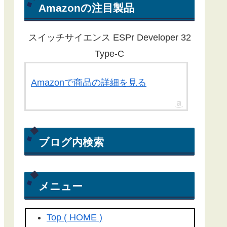
ん。ほとんどの記事が１年以上経過
Amazonの注目製品
している為、動作しないものもある
ことをご了承ください。
スイッチサイエンス ESPr Developer 32
Yahoo RSS天気予報が配信終了し
Type-C
たことに伴い、気象庁から天気予報
を取得する方法にライブラリを更新
Amazonで商品の詳細を見る
しました。
こちらの記事
を参照して
ください(2022/04/15)
Yahoo! RSS天気予報の配信が
ブログ内検索
2022/03/31で終了してしまいまし
た。よって、過去のプログラムは動
きません。(2022/04/06)
メニュー
工学社さん技術情報誌Ｉ／Ｏ（アイ
オー）2018/04号にも
こちらの記事
Top ( HOME )