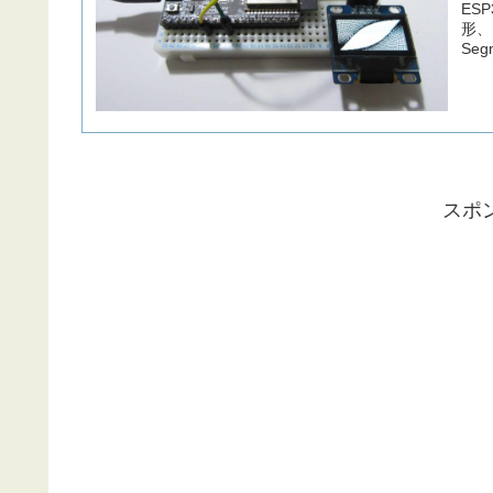
ES
形、
Se
スポ