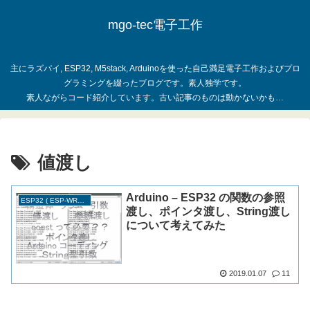
mgo-tec電子工作
主にラズパイ, ESP32, M5stack, Arduinoを使った自己満足電子工作およびプロ
グラミングを綴ったブログです。素人独学です。
値渡し
Arduino – ESP32 の関数の参照
ESP32 ( ESP-WROOM-32 )
渡し、ポインタ渡し、String渡し
について考えてみた
2019.01.07
11