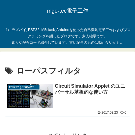
mgo-tec電子工作
主にラズパイ, ESP32, M5stack, Arduinoを使った自己満足電子工作およびプロ
グラミングを綴ったブログです。素人独学です。
ローパスフィルタ
Circuit Simulator Applet のユニ
ESP32 ( ESP-WROOM-32 )
バーサル基板的な使い方
2017.09.23
0