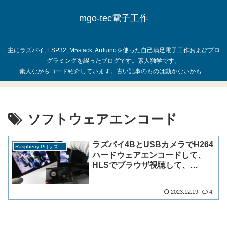
mgo-tec電子工作
主にラズパイ, ESP32, M5stack, Arduinoを使った自己満足電子工作およびプロ
グラミングを綴ったブログです。素人独学です。
ソフトウェアエンコード
ラズパイ4BとUSBカメラでH264
Raspberry Pi (ラズパイ)
ハードウェアエンコードして、
HLSでブラウザ視聴して、
Python-OpenCVでも音ズレ無く
AI顔認識までストリーミングして
2023.12.19
4
みた(備忘録)