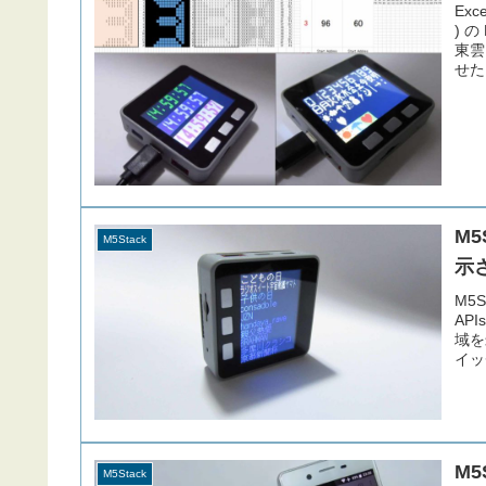
Exc
) 
東雲
せた
り・
M5
M5Stack
示
M5S
AP
域を
イッ
セス
M
M5Stack