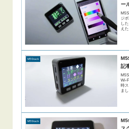
ー
M5
ジボ
した
えた
M5
M5Stack
記
M5
Wi
時ス
まし
スク
M5
M5Stack
ス