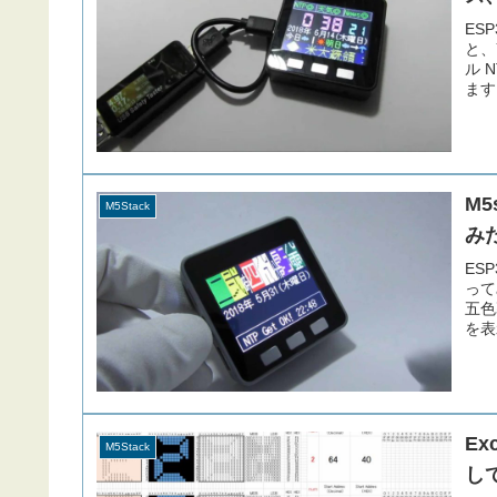
ES
と、
ル 
ます
ス表
M
M5Stack
み
ES
って
五色
を表
Ex
M5Stack
し