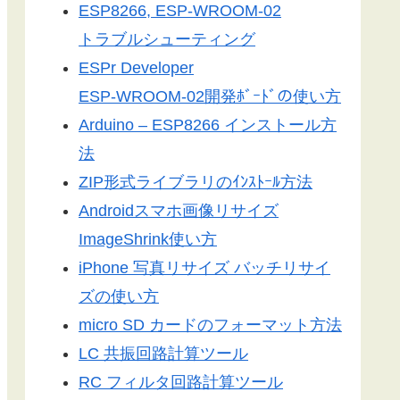
ESP8266, ESP-WROOM-02
トラブルシューティング
ESPr Developer
ESP-WROOM-02開発ﾎﾞｰﾄﾞの使い方
Arduino – ESP8266 インストール方
法
ZIP形式ライブラリのｲﾝｽﾄｰﾙ方法
Androidスマホ画像リサイズ
ImageShrink使い方
iPhone 写真リサイズ バッチリサイ
ズの使い方
micro SD カードのフォーマット方法
LC 共振回路計算ツール
RC フィルタ回路計算ツール