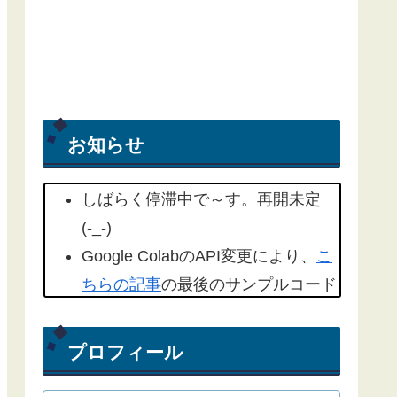
お知らせ
しばらく停滞中で～す。再開未定
(-_-)
Google ColabのAPI変更により、
こ
ちらの記事
の最後のサンプルコード
を修正しました。(2022/09/18)
こちらの記事
もYahoo天気から気象
プロフィール
庁天気予報に変更したものを追記し