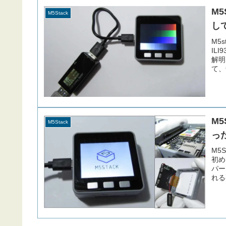
M5
M5Stack
し
M5
IL
解明
て、
した
M
M5Stack
っ
M5
初め
パー
れる
い・