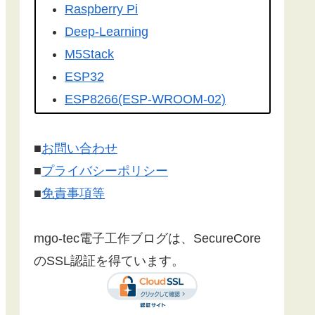
を転載して頂きました。有難うござ
Raspberry Pi
います！
Deep-Learning
こちらの記事
を
工学社さんの技術情
M5Stack
報誌Ｉ／Ｏ（アイオー）
に転載して
ESP32
いただけました。ありがとうござい
ESP8266(ESP-WROOM-02)
ます！
Google Home
Make:Japan
さんに
こちら
の記事が
Firebase
■
お問い合わせ
紹介されました。ありがとうござい
センサー
■
プライバシーポリシー
ます。
漢字フォント
■
免責事項等
文字コード
SSL/TLS 暗号化通信
mgo-tec電子工作ブログは、SecureCore
有機EL(OLED)
のSSL認証を得ています。
LCD(液晶ディスプレイ)
Websocket