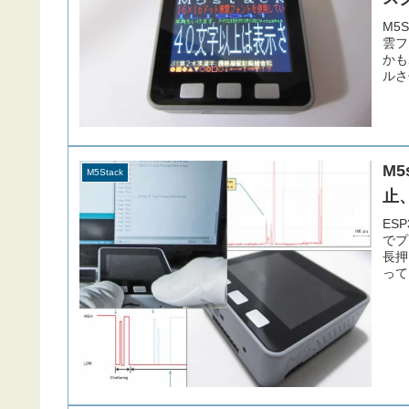
M5
雲フ
かも
ルさ
して
mi
M
M5Stack
止
ES
でプ
長押
って
って