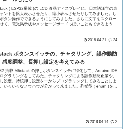
Stack ( ESP32搭載 )の LCD 液晶ディスプレイに、日本語漢字の東
ォントを拡大表示させたり、縮小表示させたりしてみました。し
ボタン操作でできるようにしてみました。さらに文字をスクロー
せて、電光掲示板やメッセージボードっぽいこともできるように
みました。ライブラリを自作しています。SPIFFS 用ですが、
cro SD カード用も追記しました。
2018.04.21
24
5stack ボタンスイッチの、チャタリング、誤作動防
、感度調整、長押し設定を考えてみる
P32 搭載 M5stack の押しボタンスイッチに特化して、Arduino IDE
ログラミングをしてみた。チャタリングによる誤作動防止策や、
し設定、持続押し設定を一からプログラミングしてみることによ
、いろいろなノウハウが分かって来ました。列挙型 ( enum )を使
・・・。
2018.04.14
2