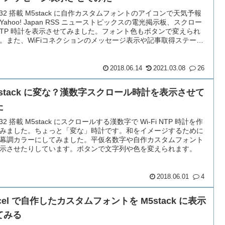
P32 搭載 M5stack に自作カスタムフォントのアイコンで天気予報
Yahoo! Japan RSS ニューストピックスの電光掲示板、スクロー
NTP 時計を表示させてみました。フォント色もボタンで変えられ
。また、WiFiコネクションのメッセージ表示や記事取得ステータ
示もやってみた・・・
2018.06.14
2021.03.08
26
5stack に変な？漢数字スクロール時計を表示させて
た
P32 搭載 M5stack にスクロールする漢数字で Wi-Fi NTP 時計を作
みました。ちょっと「変な」時計です。和をイメージするために
幕調カラーにしてみました。平仮名数字や自作カスタムフォント
示させたりしています。ボタンで文字列や色を変えられます。
2018.06.01
4
cel で自作したカスタムフォントを M5stack に表示
てみる