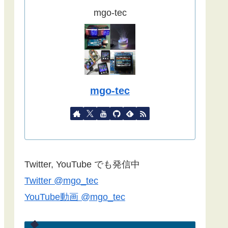
ました。
mgo-tec
(2022/09/02)
こちらの記事
をYahoo天気から気象
庁天気予報に変更したものを追記し
ました。
(2022/08/27)
mgo-tec
諸事情で記事更新停滞しています。
１年以上経過している記事が殆どな
ので、うまく動作しない場合があり
ます。ご了承ください。
Blynk2.0で双方向通信できない場合
Twitter, YouTube でも発信中
は
こちらの記事
のコメント欄をご覧
Twitter @mgo_tec
ください(2022/06/24)
YouTube動画 @mgo_tec
諸事情でしばらく記事更新できませ