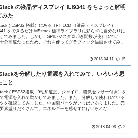
Stack の液晶ディスプレイ ILI9341 をちょっと解明
てみた
stack ( ESP32 搭載）にある TFT LCD （液晶ディスプレイ）
I9341 をできるだけ M5stack 標準ライブラリに頼らずに自分なりに
してみました。しかし、SPIレジスタ直叩き関数が使われてい
十分高速だったため、それを使ってグラフィック描画させてみま
。
2018.04.11
15
5Stackを分解したり電源を入れてみて、いろいろ思
たこと
Stack ( ESP32搭載 , 9軸加速度、ジャイロ、磁気センサー付き）を
て電源を入れて動かしてみました。また、分解して使われている
ツを確認してみました。中国製パーツがいっぱいありました。売
要素盛りだくさんで、エネルギーを感ぜずにはいられな
・・。
2018.04.06
2