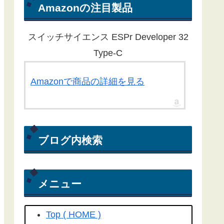
ん。ほとんどの記事が１年以上経過
Amazonの注目製品
している為、動作しないものもある
ことをご了承ください。
スイッチサイエンス ESPr Developer 32
Yahoo RSS天気予報が配信終了し
Type-C
たことに伴い、気象庁から天気予報
を取得する方法にライブラリを更新
Amazonで商品の詳細を見る
しました。
こちらの記事
を参照して
ください(2022/04/15)
Yahoo! RSS天気予報の配信が
ブログ内検索
2022/03/31で終了してしまいまし
た。よって、過去のプログラムは動
きません。(2022/04/06)
メニュー
工学社さん技術情報誌Ｉ／Ｏ（アイ
オー）2018/04号にも
こちらの記事
Top ( HOME )