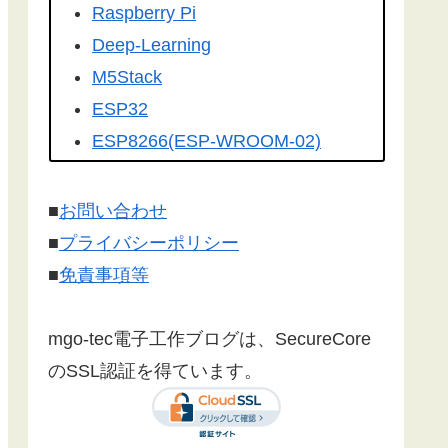
を転載して頂きました。有難うござ
Raspberry Pi
います！
Deep-Learning
こちらの記事
を
工学社さんの技術情
M5Stack
報誌Ｉ／Ｏ（アイオー）
に転載して
ESP32
いただけました。ありがとうござい
ESP8266(ESP-WROOM-02)
ます！
Google Home
Make:Japan
さんに
こちら
の記事が
Firebase
■
お問い合わせ
紹介されました。ありがとうござい
センサー
■
プライバシーポリシー
ます。
漢字フォント
■
免責事項等
文字コード
SSL/TLS 暗号化通信
mgo-tec電子工作ブログは、SecureCore
有機EL(OLED)
のSSL認証を得ています。
LCD(液晶ディスプレイ)
Websocket