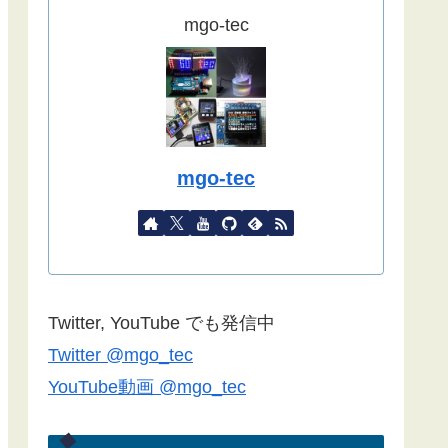
ました。
mgo-tec
(2022/09/02)
こちらの記事
をYahoo天気から気象
庁天気予報に変更したものを追記し
ました。
(2022/08/27)
mgo-tec
諸事情で記事更新停滞しています。
１年以上経過している記事が殆どな
ので、うまく動作しない場合があり
ます。ご了承ください。
Blynk2.0で双方向通信できない場合
Twitter, YouTube でも発信中
は
こちらの記事
のコメント欄をご覧
Twitter @mgo_tec
ください(2022/06/24)
YouTube動画 @mgo_tec
諸事情でしばらく記事更新できませ