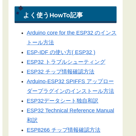
電光掲示板
Arduino-ESP32
よく使うHowTo記事
Arduino-ESP8266
Arduino core for the ESP32 のインス
LEDドットマトリックス
トール方法
Server-Sent Events
ESP-IDF の使い方( ESP32 )
スマートフォン
ESP32 トラブルシューティング
3Dプリンター
ESP32 チップ情報確認方法
ライブラリ
Arduino-ESP32 SPIFFS アップロー
工具／測定器
ダープラグインのインストール方法
アプリ
ESP32データシート独自和訳
ツール
ESP32 Technical Reference Manual
便利グッズ
和訳
ESP8266 チップ情報確認方法