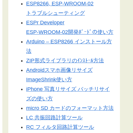
ESP8266, ESP-WROOM-02
トラブルシューティング
ESPr Developer
ESP-WROOM-02開発ﾎﾞｰﾄﾞの使い方
Arduino – ESP8266 インストール方
法
ZIP形式ライブラリのｲﾝｽﾄｰﾙ方法
Androidスマホ画像リサイズ
ImageShrink使い方
iPhone 写真リサイズ バッチリサイ
ズの使い方
micro SD カードのフォーマット方法
LC 共振回路計算ツール
RC フィルタ回路計算ツール