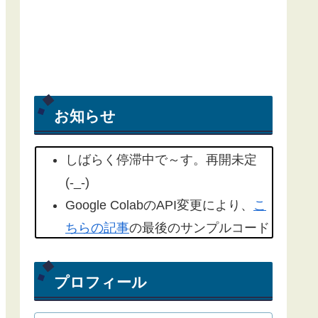
お知らせ
しばらく停滞中で～す。再開未定
(-_-)
Google ColabのAPI変更により、
こ
ちらの記事
の最後のサンプルコード
を修正しました。(2022/09/18)
こちらの記事
もYahoo天気から気象
プロフィール
庁天気予報に変更したものを追記し