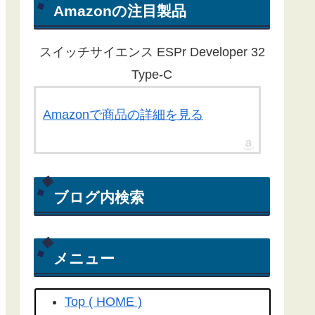
ん。ほとんどの記事が１年以上経過
Amazonの注目製品
している為、動作しないものもある
ことをご了承ください。
スイッチサイエンス ESPr Developer 32
Yahoo RSS天気予報が配信終了し
Type-C
たことに伴い、気象庁から天気予報
を取得する方法にライブラリを更新
Amazonで商品の詳細を見る
しました。
こちらの記事
を参照して
ください(2022/04/15)
Yahoo! RSS天気予報の配信が
ブログ内検索
2022/03/31で終了してしまいまし
た。よって、過去のプログラムは動
きません。(2022/04/06)
メニュー
工学社さん技術情報誌Ｉ／Ｏ（アイ
オー）2018/04号にも
こちらの記事
Top ( HOME )