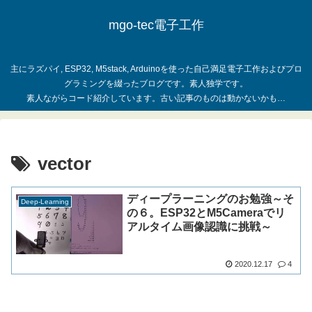
mgo-tec電子工作
主にラズパイ, ESP32, M5stack, Arduinoを使った自己満足電子工作およびプロ
グラミングを綴ったブログです。素人独学です。
vector
ディープラーニングのお勉強～そ
Deep-Learning
の６。ESP32とM5Cameraでリ
アルタイム画像認識に挑戦～
2020.12.17
4