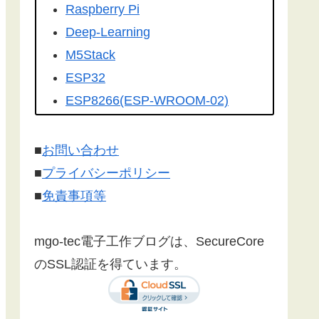
を転載して頂きました。有難うござ
Raspberry Pi
います！
Deep-Learning
こちらの記事
を
工学社さんの技術情
M5Stack
報誌Ｉ／Ｏ（アイオー）
に転載して
ESP32
いただけました。ありがとうござい
ESP8266(ESP-WROOM-02)
ます！
Google Home
Make:Japan
さんに
こちら
の記事が
Firebase
■
お問い合わせ
紹介されました。ありがとうござい
センサー
■
プライバシーポリシー
ます。
漢字フォント
■
免責事項等
文字コード
SSL/TLS 暗号化通信
mgo-tec電子工作ブログは、SecureCore
有機EL(OLED)
のSSL認証を得ています。
LCD(液晶ディスプレイ)
Websocket