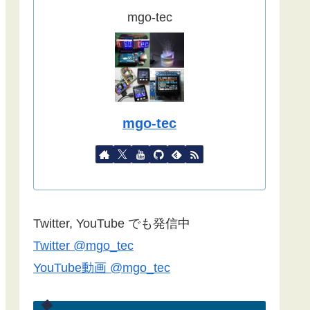
ました。
mgo-tec
(2022/09/02)
こちらの記事
をYahoo天気から気象
庁天気予報に変更したものを追記し
ました。
(2022/08/27)
mgo-tec
諸事情で記事更新停滞しています。
１年以上経過している記事が殆どな
ので、うまく動作しない場合があり
ます。ご了承ください。
Blynk2.0で双方向通信できない場合
Twitter, YouTube でも発信中
は
こちらの記事
のコメント欄をご覧
Twitter @mgo_tec
ください(2022/06/24)
YouTube動画 @mgo_tec
諸事情でしばらく記事更新できませ