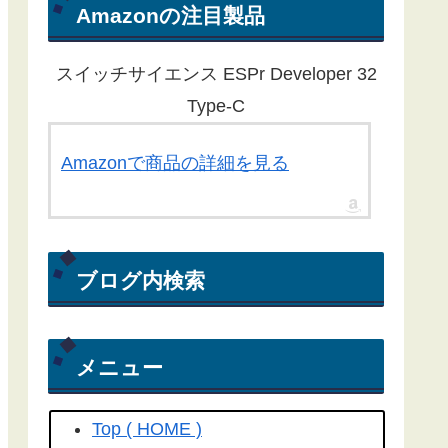
ん。ほとんどの記事が１年以上経過
Amazonの注目製品
している為、動作しないものもある
ことをご了承ください。
スイッチサイエンス ESPr Developer 32
Yahoo RSS天気予報が配信終了し
Type-C
たことに伴い、気象庁から天気予報
を取得する方法にライブラリを更新
Amazonで商品の詳細を見る
しました。
こちらの記事
を参照して
ください(2022/04/15)
Yahoo! RSS天気予報の配信が
ブログ内検索
2022/03/31で終了してしまいまし
た。よって、過去のプログラムは動
きません。(2022/04/06)
メニュー
工学社さん技術情報誌Ｉ／Ｏ（アイ
オー）2018/04号にも
こちらの記事
Top ( HOME )