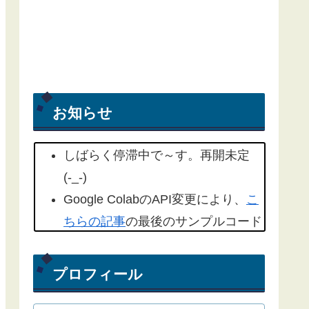
お知らせ
しばらく停滞中で～す。再開未定
(-_-)
Google ColabのAPI変更により、
こ
ちらの記事
の最後のサンプルコード
を修正しました。(2022/09/18)
こちらの記事
もYahoo天気から気象
プロフィール
庁天気予報に変更したものを追記し