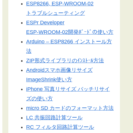
ESP8266, ESP-WROOM-02
トラブルシューティング
ESPr Developer
ESP-WROOM-02開発ﾎﾞｰﾄﾞの使い方
Arduino – ESP8266 インストール方
法
ZIP形式ライブラリのｲﾝｽﾄｰﾙ方法
Androidスマホ画像リサイズ
ImageShrink使い方
iPhone 写真リサイズ バッチリサイ
ズの使い方
micro SD カードのフォーマット方法
LC 共振回路計算ツール
RC フィルタ回路計算ツール