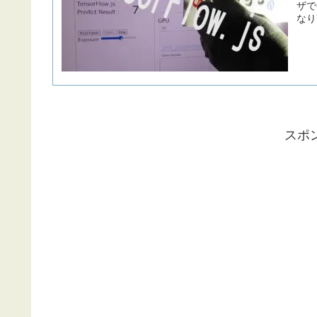
ザで
なり
スポ