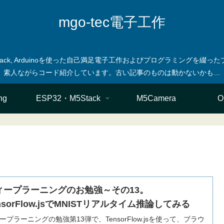
mgo-tec電子工作
M5stack, Arduinoを使った自己満足電子工作およびプログラミングを
ng
ESP32・M5Stack
M5Camera
O
ィープラーニングのお勉強～その13。
nsorFlow.jsでMNISTリアルタイム推論してみる
ープラーニングの勉強第13弾で、TensorFlow.jsを使って、ブラウ