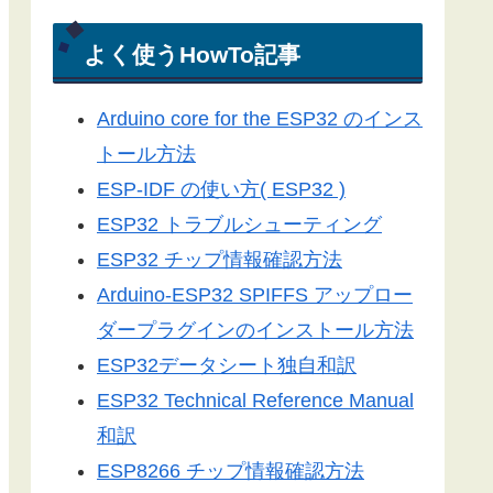
電光掲示板
Arduino-ESP32
よく使うHowTo記事
Arduino-ESP8266
Arduino core for the ESP32 のインス
LEDドットマトリックス
トール方法
Server-Sent Events
ESP-IDF の使い方( ESP32 )
スマートフォン
ESP32 トラブルシューティング
3Dプリンター
ESP32 チップ情報確認方法
ライブラリ
Arduino-ESP32 SPIFFS アップロー
工具／測定器
ダープラグインのインストール方法
アプリ
ESP32データシート独自和訳
ツール
ESP32 Technical Reference Manual
便利グッズ
和訳
ESP8266 チップ情報確認方法