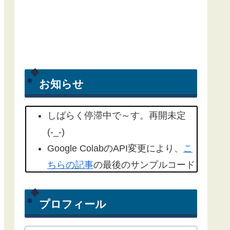
お知らせ
しばらく停滞中で～す。再開未定
(-_-)
Google ColabのAPI変更により、
こ
ちらの記事
の最後のサンプルコード
を修正しました。(2022/09/18)
こちらの記事
もYahoo天気から気象
プロフィール
庁天気予報に変更したものを追記し