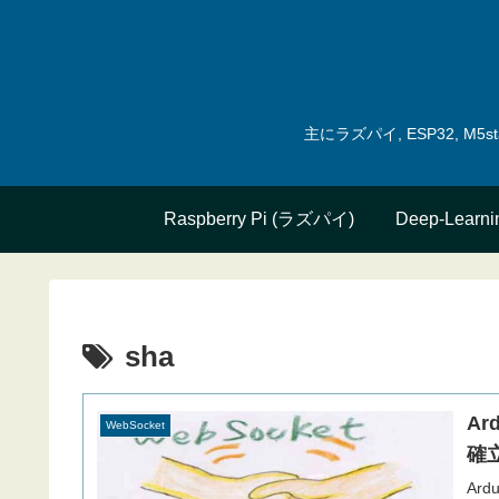
主にラズパイ, ESP32, 
Raspberry Pi (ラズパイ)
Deep-Learni
sha
Ard
WebSocket
確
Ard