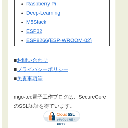
を転載して頂きました。有難うござ
Raspberry Pi
います！
Deep-Learning
こちらの記事
を
工学社さんの技術情
M5Stack
報誌Ｉ／Ｏ（アイオー）
に転載して
ESP32
いただけました。ありがとうござい
ESP8266(ESP-WROOM-02)
ます！
Google Home
Make:Japan
さんに
こちら
の記事が
Firebase
■
お問い合わせ
紹介されました。ありがとうござい
センサー
■
プライバシーポリシー
ます。
漢字フォント
■
免責事項等
文字コード
SSL/TLS 暗号化通信
mgo-tec電子工作ブログは、SecureCore
有機EL(OLED)
のSSL認証を得ています。
LCD(液晶ディスプレイ)
Websocket