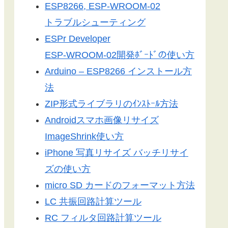
ESP8266, ESP-WROOM-02
トラブルシューティング
ESPr Developer
ESP-WROOM-02開発ﾎﾞｰﾄﾞの使い方
Arduino – ESP8266 インストール方
法
ZIP形式ライブラリのｲﾝｽﾄｰﾙ方法
Androidスマホ画像リサイズ
ImageShrink使い方
iPhone 写真リサイズ バッチリサイ
ズの使い方
micro SD カードのフォーマット方法
LC 共振回路計算ツール
RC フィルタ回路計算ツール