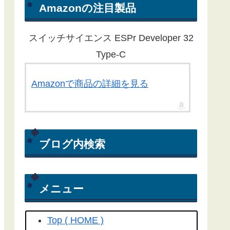
ん。ほとんどの記事が１年以上経過
Amazonの注目製品
している為、動作しないものもある
ことをご了承ください。
スイッチサイエンス ESPr Developer 32
Yahoo RSS天気予報が配信終了し
Type-C
たことに伴い、気象庁から天気予報
を取得する方法にライブラリを更新
Amazonで商品の詳細を見る
しました。
こちらの記事
を参照して
ください(2022/04/15)
Yahoo! RSS天気予報の配信が
ブログ内検索
2022/03/31で終了してしまいまし
た。よって、過去のプログラムは動
きません。(2022/04/06)
メニュー
工学社さん技術情報誌Ｉ／Ｏ（アイ
オー）2018/04号にも
こちらの記事
Top ( HOME )