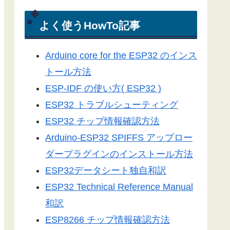
電光掲示板
Arduino-ESP32
よく使うHowTo記事
Arduino-ESP8266
Arduino core for the ESP32 のインス
LEDドットマトリックス
トール方法
Server-Sent Events
ESP-IDF の使い方( ESP32 )
スマートフォン
ESP32 トラブルシューティング
3Dプリンター
ESP32 チップ情報確認方法
ライブラリ
Arduino-ESP32 SPIFFS アップロー
工具／測定器
ダープラグインのインストール方法
アプリ
ESP32データシート独自和訳
ツール
ESP32 Technical Reference Manual
便利グッズ
和訳
ESP8266 チップ情報確認方法