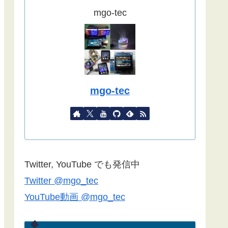
ました。
mgo-tec
(2022/09/02)
こちらの記事
をYahoo天気から気象
庁天気予報に変更したものを追記し
ました。
(2022/08/27)
mgo-tec
諸事情で記事更新停滞しています。
１年以上経過している記事が殆どな
ので、うまく動作しない場合があり
ます。ご了承ください。
Blynk2.0で双方向通信できない場合
Twitter, YouTube でも発信中
は
こちらの記事
のコメント欄をご覧
Twitter @mgo_tec
ください(2022/06/24)
YouTube動画 @mgo_tec
諸事情でしばらく記事更新できませ