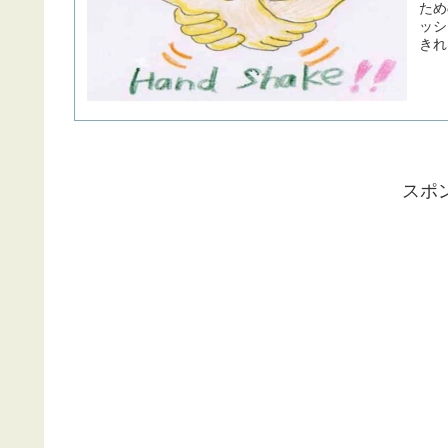
ため
ッシ
きれ
スポ