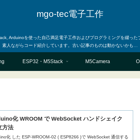
mgo-tec電子工作
M5stack, Arduinoを使った自己満足電子工作およびプログラミングを
ng
ESP32・M5Stack
M5Camera
O
uino化 WROOM で WebSocket ハンドシェイク
立方法
uino化 した ESP-WROOM-02 ( ESP8266 )で WebSocket 通信する