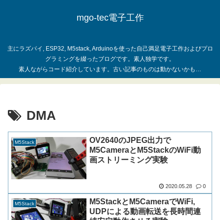
mgo-tec電子工作
主にラズパイ, ESP32, M5stack, Arduinoを使った自己満足電子工作およびプロ
グラミングを綴ったブログです。素人独学です。
DMA
OV2640のJPEG出力で
M5Stack
M5CameraとM5StackのWiFi動
画ストリーミング実験
2020.05.28
0
M5StackとM5CameraでWiFi,
M5Stack
UDPによる動画転送を長時間連