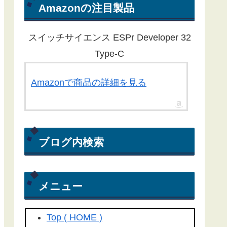
ん。ほとんどの記事が１年以上経過
Amazonの注目製品
している為、動作しないものもある
ことをご了承ください。
スイッチサイエンス ESPr Developer 32
Yahoo RSS天気予報が配信終了し
Type-C
たことに伴い、気象庁から天気予報
を取得する方法にライブラリを更新
Amazonで商品の詳細を見る
しました。
こちらの記事
を参照して
ください(2022/04/15)
Yahoo! RSS天気予報の配信が
ブログ内検索
2022/03/31で終了してしまいまし
た。よって、過去のプログラムは動
きません。(2022/04/06)
メニュー
工学社さん技術情報誌Ｉ／Ｏ（アイ
オー）2018/04号にも
こちらの記事
Top ( HOME )