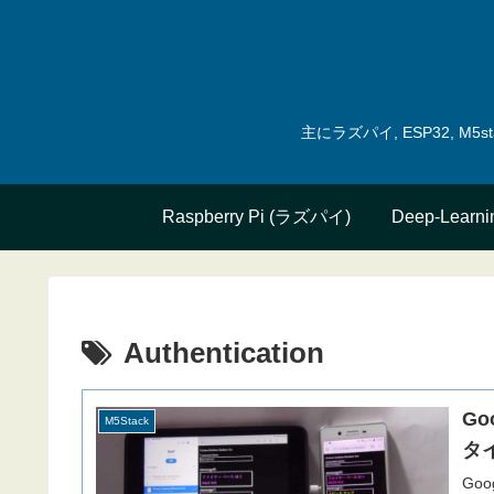
主にラズパイ, ESP32, 
Raspberry Pi (ラズパイ)
Deep-Learni
Authentication
Go
M5Stack
タ
Goo