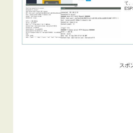
て、
ES
だけ
スポ