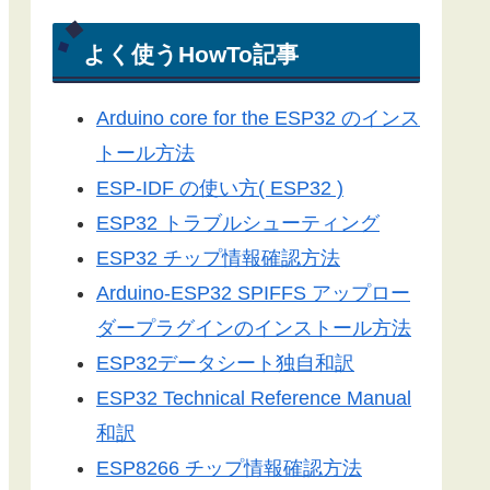
電光掲示板
Arduino-ESP32
よく使うHowTo記事
Arduino-ESP8266
Arduino core for the ESP32 のインス
LEDドットマトリックス
トール方法
Server-Sent Events
ESP-IDF の使い方( ESP32 )
スマートフォン
ESP32 トラブルシューティング
3Dプリンター
ESP32 チップ情報確認方法
ライブラリ
Arduino-ESP32 SPIFFS アップロー
工具／測定器
ダープラグインのインストール方法
アプリ
ESP32データシート独自和訳
ツール
ESP32 Technical Reference Manual
便利グッズ
和訳
ESP8266 チップ情報確認方法