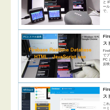
と 
ール
で、
りま
れ、
Fi
PCとスマホ連携
ス
Fir
でプ
PC
反映
Fi
M5Stack
スト
これか
ーミン