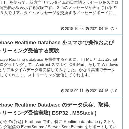
IFTTT を使って、双方向リアルタイムの日本語メッセージをスクロ
電光掲示板表示する実験です。３つのメッセージが表示されるの
３人でリアルタイムメッセージを交換するメッセージボードにな
す。文字色やスクロール速度も Google Home で喋って変えら
スマホからもコントロールできます。
2018.10.25
2021.04.16
7
rebase Realtime Database をスマホで操作および
トリーミング受信する実験
ebase Realtime database を操作するために、HTML と JavaScript
ログラミングして、Android スマホや iOS iPad、そして Windows
 とリアルタイムデータ送受信してみました。かなり高速でデータ
してくれます。ストリーミング受信してくれます。
2018.09.11
2021.04.16
0
rebase Realtime Database のデータ保存、取得、
リーミング受信実験( ESP32 , M5Stack )
らの時代は Firebase です。特に Realtime database はストリ
グ配信の EventSource / Server-Sent Events をサポートしてい