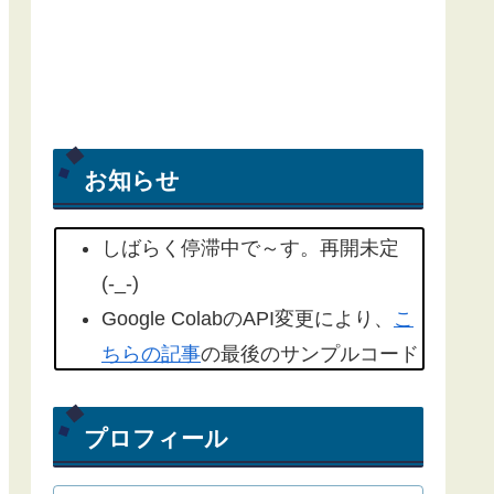
お知らせ
しばらく停滞中で～す。再開未定
(-_-)
Google ColabのAPI変更により、
こ
ちらの記事
の最後のサンプルコード
を修正しました。(2022/09/18)
こちらの記事
もYahoo天気から気象
プロフィール
庁天気予報に変更したものを追記し