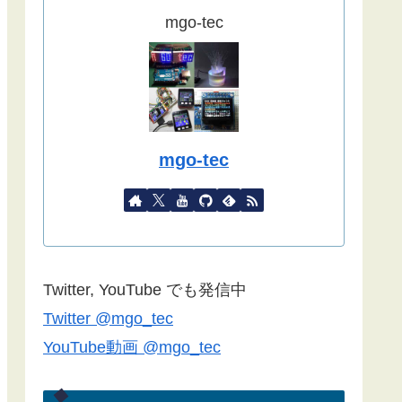
ました。
mgo-tec
(2022/09/02)
こちらの記事
をYahoo天気から気象
庁天気予報に変更したものを追記し
ました。
(2022/08/27)
mgo-tec
諸事情で記事更新停滞しています。
１年以上経過している記事が殆どな
ので、うまく動作しない場合があり
ます。ご了承ください。
Blynk2.0で双方向通信できない場合
Twitter, YouTube でも発信中
は
こちらの記事
のコメント欄をご覧
Twitter @mgo_tec
ください(2022/06/24)
YouTube動画 @mgo_tec
諸事情でしばらく記事更新できませ