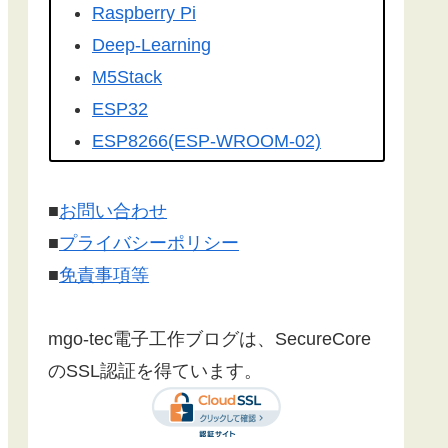
を転載して頂きました。有難うござ
Raspberry Pi
います！
Deep-Learning
こちらの記事
を
工学社さんの技術情
M5Stack
報誌Ｉ／Ｏ（アイオー）
に転載して
ESP32
いただけました。ありがとうござい
ESP8266(ESP-WROOM-02)
ます！
Google Home
Make:Japan
さんに
こちら
の記事が
Firebase
■
お問い合わせ
紹介されました。ありがとうござい
センサー
■
プライバシーポリシー
ます。
漢字フォント
■
免責事項等
文字コード
SSL/TLS 暗号化通信
mgo-tec電子工作ブログは、SecureCore
有機EL(OLED)
のSSL認証を得ています。
LCD(液晶ディスプレイ)
Websocket