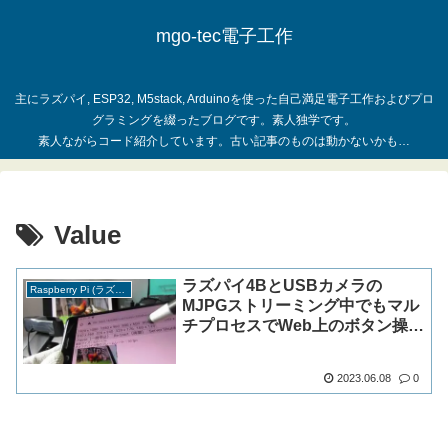
mgo-tec電子工作
主にラズパイ, ESP32, M5stack, Arduinoを使った自己満足電子工作およびプロ
グラミングを綴ったブログです。素人独学です。
Value
ラズパイ4BとUSBカメラの
Raspberry Pi (ラズパイ)
MJPGストリーミング中でもマル
チプロセスでWeb上のボタン操作
できるようにしてみた
2023.06.08
0